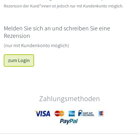
Rezension der Kund*innen ist jedoch nur mit Kundenkonto möglich.
Melden Sie sich an und schreiben Sie eine
Rezension
(nur mit Kundenkonto möglich)
zum Login
Zahlungsmethoden