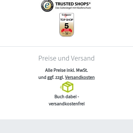
Preise und Versand
Alle Preise inkl. MwSt.
und ggf. zzgl.
Versandkosten
Buch dabei -
versandkostenfrei