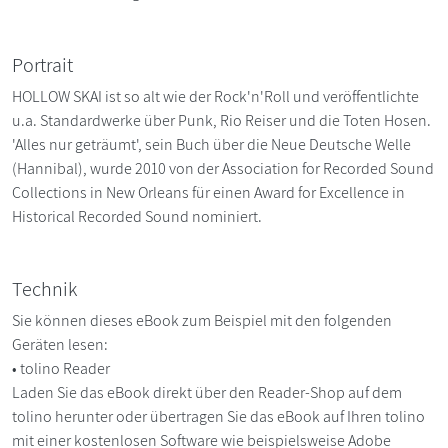
Portrait
HOLLOW SKAI ist so alt wie der Rock'n'Roll und veröffentlichte
u.a. Standardwerke über Punk, Rio Reiser und die Toten Hosen.
'Alles nur geträumt', sein Buch über die Neue Deutsche Welle
(Hannibal), wurde 2010 von der Association for Recorded Sound
Collections in New Orleans für einen Award for Excellence in
Historical Recorded Sound nominiert.
Technik
Sie können dieses eBook zum Beispiel mit den folgenden
Geräten lesen:
• tolino Reader
Laden Sie das eBook direkt über den Reader-Shop auf dem
tolino herunter oder übertragen Sie das eBook auf Ihren tolino
mit einer kostenlosen Software wie beispielsweise Adobe