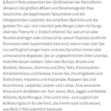
& Rock'n'Roll« präsentiert der »Großmeister der Kleinstform«
(Amazon) die größten Affären und Rosenkriege der Pop-
Geschichte, die begehrtesten Sexsymbole und die
erfolgreichsten Ladykiller, die schärfsten Bad Girls und die
geilsten Pin-ups. Und natürlich jede Menge Listen mit Songs
über das Thema Nr. 1. Endlich erfahren Sie, warum so viele
Musiker androgyn oder schwul sind, warum Popstars so oft mit
Pornostars oder Supermodels liiert sind, warum man über Sex
nur auf Englisch singen kann und was Sie schon immer über
unmoralische Angebote, Sex an ungewöhnlichen Orten und das
erste Mal wissen wollten. Oder über Bunnys, Brüste und
Bordelle, Dessous, Dominas und Dirty Talks, Emanzipation,
Exhibitionismus und Ekstase, Fessel-Sex, Feuchtgebiete und
flotte Dreier, Impotenz und Implantate, Klappen-Sex und
Kuschelrock, Ladykiller, Lesben und Lolitas. Eine amüsante
Reise durch die Betten von Tom Jones, Mick Jagger und Robbie
Williams, Kylie Minogue, Cher und X-tina - und zugleich ein
Aufklärungsbuch für alle Fans, die immer noch nicht wissen,
was Rock'n'Roll eigentlich bedeutet.