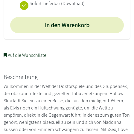
Sofort Lieferbar (Download)
In den Warenkorb
Auf die Wunschliste
Beschreibung
Willkommen in der Welt der Doktorspiele und des Gruppensex,
der obszönen Texte und gezielten Tabuverletzungen! Hollow
Skai lädt Sie ein zu einer Reise, die aus den miefigen 1950ern,
als Elvis noch ein Hüftschwung genügte, um die Welt zu
empören, direkt in die Gegenwart führt, in der es zum guten Ton
gehört, wenigstens bisexuell zu sein und sich von Madonna
küssen oder von Eminem schwängern zu lassen. Mit »Sex, Love