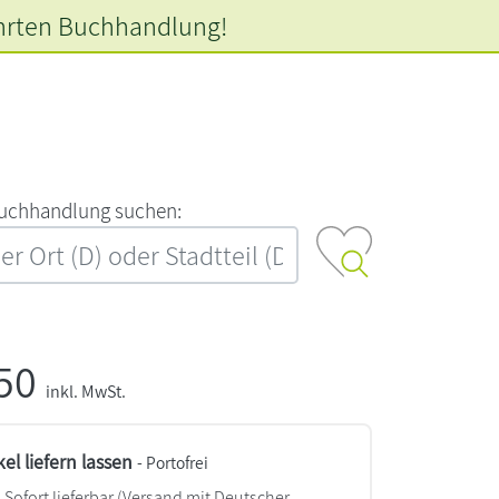
hrten
Buchhandlung!
‍u‍c‍h‍h‍a‍n‍d‍l‍u‍n‍g‍ ‍s‍u‍c‍h‍e‍n‍:‍
,50
inkl. MwSt.
kel liefern lassen
- Portofrei
Sofort lieferbar
(Versand mit Deutscher