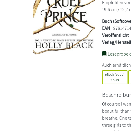
Empfohlen von 
19,6 cm / 12,7 
Buch (Softcove
EAN
9781471
Veröffentlicht
Verlag/Herstel
Leseprobe ö
Auch erhältlich
eBook (epub)
€
5,49
Beschreibu
Of course I wan
beautiful than 
breathe. One te
three girls to 