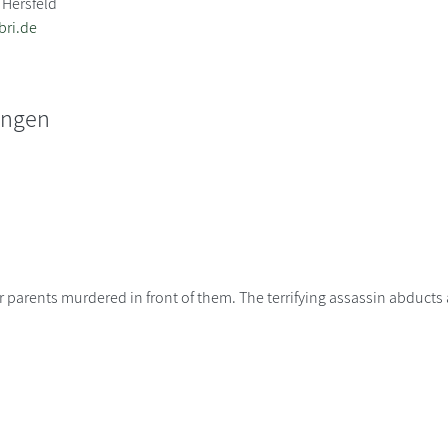
 Hersfeld
bri.de
ungen
 parents murdered in front of them. The terrifying assassin abducts al