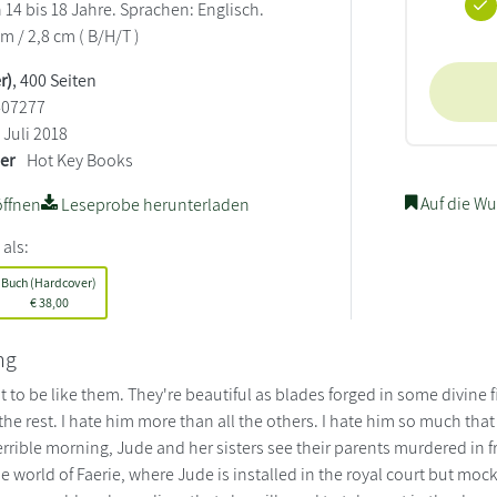
14 bis 18 Jahre. Sprachen: Englisch.
cm / 2,8 cm ( B/H/T )
r)
, 400 Seiten
407277
Juli 2018
ler
Hot Key Books
Auf die Wu
ffnen
Leseprobe herunterladen
 als:
Buch (Hardcover)
€
38,00
ng
t to be like them. They're beautiful as blades forged in some divine f
the rest. I hate him more than all the others. I hate him so much tha
rrible morning, Jude and her sisters see their parents murdered in fr
the world of Faerie, where Jude is installed in the royal court but mo