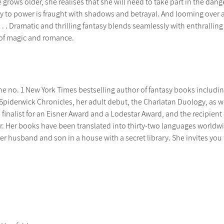
 grows older, she realises that she will need to take part in the dang
y to power is fraught with shadows and betrayal. And looming over al
 . . Dramatic and thrilling fantasy blends seamlessly with enthralling 
 of magic and romance.
the no. 1 New York Times bestselling author of fantasy books including 
piderwick Chronicles, her adult debut, the Charlatan Duology, as wel
 finalist for an Eisner Award and a Lodestar Award, and the recipien
 Her books have been translated into thirty-two languages worldwide
r husband and son in a house with a secret library. She invites you t