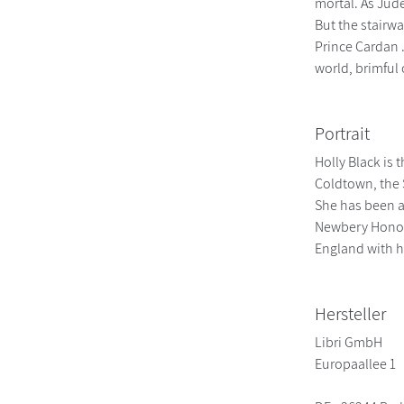
mortal. As Jude
But the stairwa
Prince Cardan .
world, brimful
Portrait
Holly Black is 
Coldtown, the S
She has been a
Newbery Honor.
England with he
Hersteller
Libri GmbH
Europaallee 1