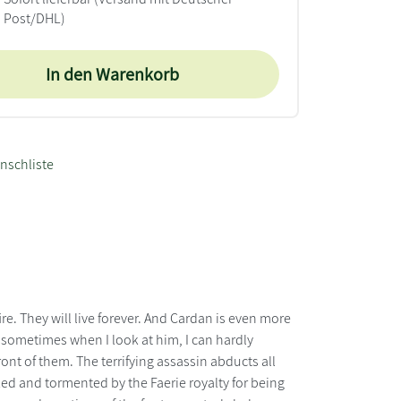
Post/DHL)
In den Warenkorb
nschliste
ire. They will live forever. And Cardan is even more
t sometimes when I look at him, I can hardly
ont of them. The terrifying assassin abducts all
cked and tormented by the Faerie royalty for being