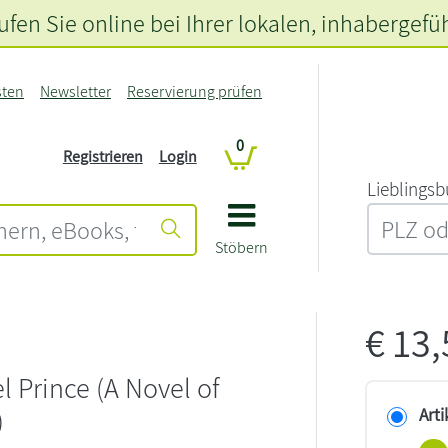
fen Sie online bei Ihrer lokalen
, inhabergefü
sten
Newsletter
Reservierung prüfen
0
Registrieren
Login
L‍i‍e‍b‍l‍i‍n‍g‍s‍b
Stöbern
€
13
l Prince (A Novel of
)
Arti