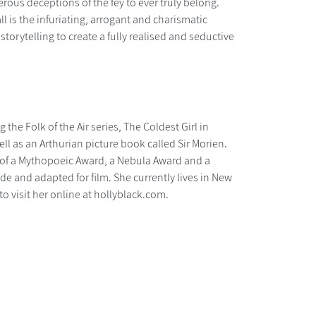
erous deceptions of the fey to ever truly belong.
l is the infuriating, arrogant and charismatic
storytelling to create a fully realised and seductive
the Folk of the Air series, The Coldest Girl in
l as an Arthurian picture book called Sir Morien.
t of a Mythopoeic Award, a Nebula Award and a
 and adapted for film. She currently lives in New
o visit her online at hollyblack.com.