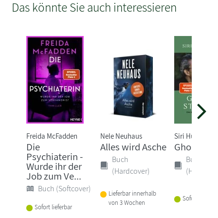
Das könnte Sie auch interessieren
Freida McFadden
Nele Neuhaus
Siri Hustvedt
Die
Alles wird Asche
Ghost Stor
Psychiaterin -
Buch
Buch
Wurde ihr der
(Hardcover)
(Hardcove
Job zum Ve...
Buch (Softcover)
Lieferbar innerhalb
Sofort lieferba
von 3 Wochen
Sofort lieferbar