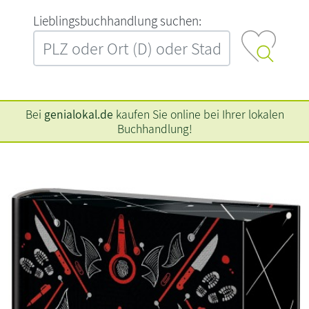
L‍i‍e‍b‍l‍i‍n‍g‍s‍b‍u‍c‍h‍h‍a‍n‍d‍l‍u‍n‍g‍ ‍s‍u‍c‍h‍e‍n‍:‍
Bei
genialokal.de
kaufen Sie online bei Ihrer lokalen
Buchhandlung!