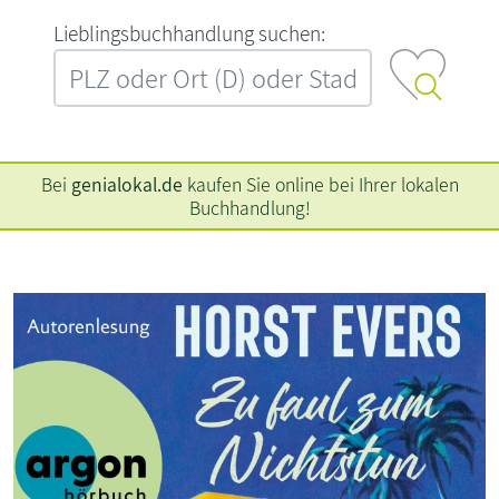
L‍i‍e‍b‍l‍i‍n‍g‍s‍b‍u‍c‍h‍h‍a‍n‍d‍l‍u‍n‍g‍ ‍s‍u‍c‍h‍e‍n‍:‍
Bei
genialokal.de
kaufen Sie online bei Ihrer lokalen
Buchhandlung!