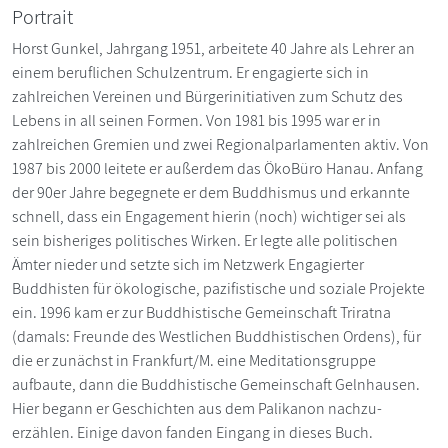
Portrait
Horst Gunkel, Jahrgang 1951, arbeitete 40 Jahre als Lehrer an
einem beruflichen Schulzentrum. Er engagierte sich in
zahlreichen Vereinen und Bürgerinitiativen zum Schutz des
Lebens in all seinen Formen. Von 1981 bis 1995 war er in
zahlreichen Gremien und zwei Regionalparlamenten aktiv. Von
1987 bis 2000 leitete er außerdem das ÖkoBüro Hanau. Anfang
der 90er Jahre begegnete er dem Buddhismus und erkannte
schnell, dass ein Engagement hierin (noch) wichtiger sei als
sein bisheriges politisches Wirken. Er legte alle politischen
Ämter nieder und setzte sich im Netzwerk Engagierter
Buddhisten für ökologische, pazifistische und soziale Projekte
ein. 1996 kam er zur Buddhistische Gemeinschaft Triratna
(damals: Freunde des Westlichen Buddhistischen Ordens), für
die er zunächst in Frankfurt/M. eine Meditationsgruppe
aufbaute, dann die Buddhistische Gemeinschaft Gelnhausen.
Hier begann er Geschichten aus dem Palikanon nachzu­
erzählen. Einige davon fanden Eingang in dieses Buch.