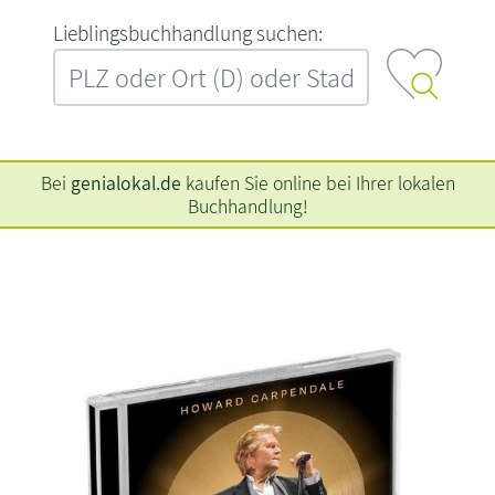
L‍i‍e‍b‍l‍i‍n‍g‍s‍b‍u‍c‍h‍h‍a‍n‍d‍l‍u‍n‍g‍ ‍s‍u‍c‍h‍e‍n‍:‍
Bei
genialokal.de
kaufen Sie online bei Ihrer lokalen
Buchhandlung!