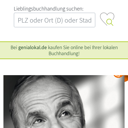
L‍i‍e‍b‍l‍i‍n‍g‍s‍b‍u‍c‍h‍h‍a‍n‍d‍l‍u‍n‍g‍ ‍s‍u‍c‍h‍e‍n‍:‍
Bei
genialokal.de
kaufen Sie online bei Ihrer lokalen
Buchhandlung!