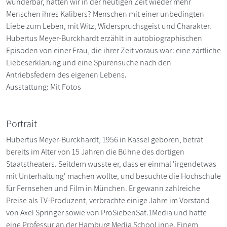
wunderbar, hätten wir in der heutigen Zeit wieder mehr
Menschen ihres Kalibers? Menschen mit einer unbedingten
Liebe zum Leben, mit Witz, Widerspruchsgeist und Charakter.
Hubertus Meyer-Burckhardt erzählt in autobiographischen
Episoden von einer Frau, die ihrer Zeit voraus war: eine zärtliche
Liebeserklärung und eine Spurensuche nach den
Antriebsfedern des eigenen Lebens.
Ausstattung: Mit Fotos
Portrait
Hubertus Meyer-Burckhardt, 1956 in Kassel geboren, betrat
bereits im Alter von 15 Jahren die Bühne des dortigen
Staatstheaters. Seitdem wusste er, dass er einmal 'irgendetwas
mit Unterhaltung' machen wollte, und besuchte die Hochschule
für Fernsehen und Film in München. Er gewann zahlreiche
Preise als TV-Produzent, verbrachte einige Jahre im Vorstand
von Axel Springer sowie von ProSiebenSat.1Media und hatte
eine Professur an der Hamburg Media School inne. Einem