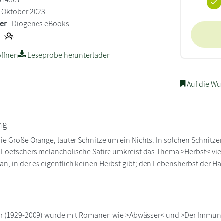
Oktober 2023
ler
Diogenes eBooks
ffnen
Leseprobe herunterladen
Auf die Wu
ng
die Große Orange, lauter Schnitze um ein Nichts. In solchen Schnitze
« Loetschers melancholische Satire umkreist das Thema >Herbst< viel
, in der es eigentlich keinen Herbst gibt; den Lebensherbst der Haup
r (1929-2009) wurde mit Romanen wie >Abwässer< und >Der Immun