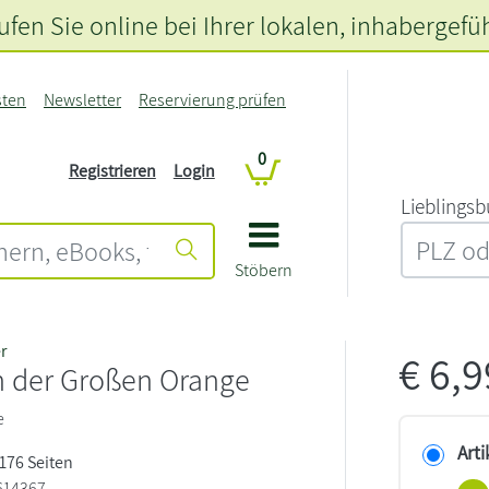
fen Sie online bei Ihrer lokalen
, inhabergefü
sten
Newsletter
Reservierung prüfen
0
Registrieren
Login
L‍i‍e‍b‍l‍i‍n‍g‍s‍b
Stöbern
r
€
6,
n der Großen Orange
e
Arti
 176 Seiten
614367