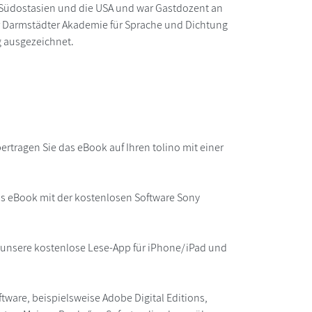
ka, Südostasien und die USA und war Gastdozent an
der Darmstädter Akademie für Sprache und Dichtung
g ausgezeichnet.
rtragen Sie das eBook auf Ihren tolino mit einer
as eBook mit der kostenlosen Software Sony
r unsere kostenlose Lese-App für iPhone/iPad und
ware, beispielsweise Adobe Digital Editions,