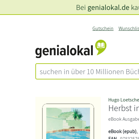
Bei
genialokal.de
kau
Gutschein
Wunschli
Hugo Loetsche
Herbst i
eBook Ausgab
eBook (epub)
,
EAN
9783257