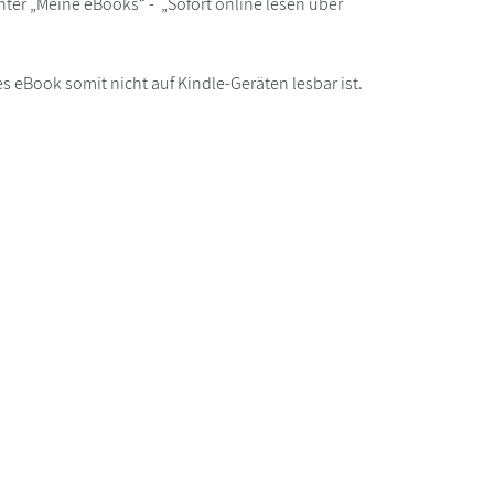
ter „Meine eBooks“ - „Sofort online lesen über
s eBook somit nicht auf Kindle-Geräten lesbar ist.