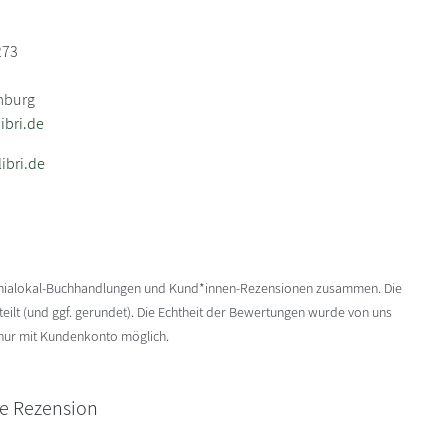
273
mburg
bri.de
ibri.de
enialokal-Buchhandlungen und Kund*innen-Rezensionen zusammen. Die
ilt (und ggf. gerundet). Die Echtheit der Bewertungen wurde von uns
 nur mit Kundenkonto möglich.
ne Rezension