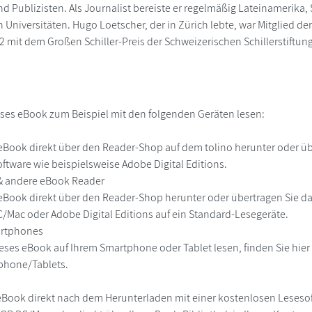
 und Publizisten. Als Journalist bereiste er regelmäßig Lateinameri
n Universitäten. Hugo Loetscher, der in Zürich lebte, war Mitglied 
 mit dem Großen Schiller-Preis der Schweizerischen Schillerstiftun
ses eBook zum Beispiel mit den folgenden Geräten lesen:
r
eBook direkt über den Reader-Shop auf dem tolino herunter oder übe
ftware wie beispielsweise Adobe Digital Editions.
 & andere eBook Reader
eBook direkt über den Reader-Shop herunter oder übertragen Sie d
Mac oder Adobe Digital Editions auf ein Standard-Lesegeräte.
martphones
eses eBook auf Ihrem Smartphone oder Tablet lesen, finden Sie hie
phone/Tablets.
eBook direkt nach dem Herunterladen mit einer kostenlosen Lesesoft