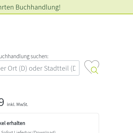
hrten
Buchhandlung!
‍u‍c‍h‍h‍a‍n‍d‍l‍u‍n‍g‍ ‍s‍u‍c‍h‍e‍n‍:‍
99
inkl. MwSt.
kel erhalten
Sofort Lieferbar (Download)