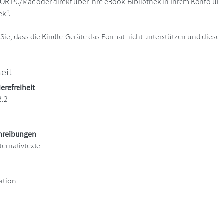
R PC/Mac oder direkt über Ihre eBook-Bibliothek in Ihrem Konto un
ek“.
 Sie, dass die Kindle-Geräte das Format nicht unterstützen und diese
heit
ierefreiheit
2.2
chreibungen
ternativtexte
ation