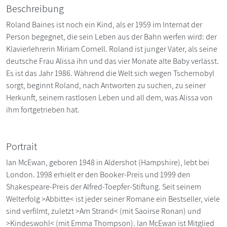
Beschreibung
Roland Baines ist noch ein Kind, als er 1959 im Internat der
Person begegnet, die sein Leben aus der Bahn werfen wird: der
Klavierlehrerin Miriam Cornell. Roland ist junger Vater, als seine
deutsche Frau Alissa ihn und das vier Monate alte Baby verlässt.
Es ist das Jahr 1986. Während die Welt sich wegen Tschernobyl
sorgt, beginnt Roland, nach Antworten zu suchen, zu seiner
Herkunft, seinem rastlosen Leben und all dem, was Alissa von
ihm fortgetrieben hat.
Portrait
Ian McEwan, geboren 1948 in Aldershot (Hampshire), lebt bei
London. 1998 erhielt er den Booker-Preis und 1999 den
Shakespeare-Preis der Alfred-Toepfer-Stiftung. Seit seinem
Welterfolg >Abbitte< ist jeder seiner Romane ein Bestseller, viele
sind verfilmt, zuletzt >Am Strand< (mit Saoirse Ronan) und
>Kindeswohl< (mit Emma Thompson). Ian McEwan ist Mitglied