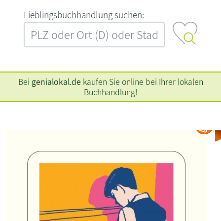
L‍i‍e‍b‍l‍i‍n‍g‍s‍b‍u‍c‍h‍h‍a‍n‍d‍l‍u‍n‍g‍ ‍s‍u‍c‍h‍e‍n‍:‍
Bei
genialokal.de
kaufen Sie online bei Ihrer lokalen
Buchhandlung!