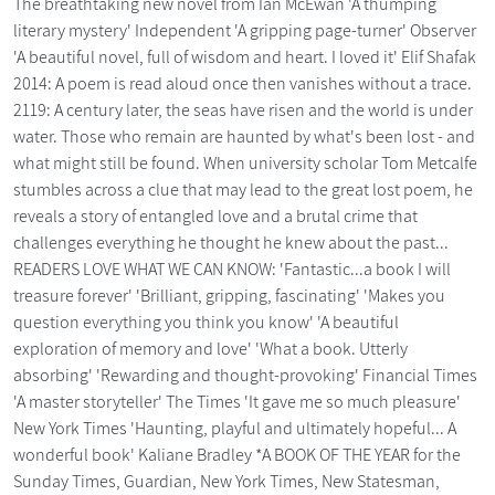
The breathtaking new novel from Ian McEwan 'A thumping
literary mystery' Independent 'A gripping page-turner' Observer
'A beautiful novel, full of wisdom and heart. I loved it' Elif Shafak
2014: A poem is read aloud once then vanishes without a trace.
2119: A century later, the seas have risen and the world is under
water. Those who remain are haunted by what's been lost - and
what might still be found. When university scholar Tom Metcalfe
stumbles across a clue that may lead to the great lost poem, he
reveals a story of entangled love and a brutal crime that
challenges everything he thought he knew about the past...
READERS LOVE WHAT WE CAN KNOW: 'Fantastic...a book I will
treasure forever' 'Brilliant, gripping, fascinating' 'Makes you
question everything you think you know' 'A beautiful
exploration of memory and love' 'What a book. Utterly
absorbing' 'Rewarding and thought-provoking' Financial Times
'A master storyteller' The Times 'It gave me so much pleasure'
New York Times 'Haunting, playful and ultimately hopeful... A
wonderful book' Kaliane Bradley *A BOOK OF THE YEAR for the
Sunday Times, Guardian, New York Times, New Statesman,