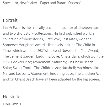
Spectator, New Yorker, i Paper and Barack Obama*
Portrait
Ian McEwan is the critically acclaimed author of nineteen novels
and two short story collections. His first published work, a
collection of short stories, First Love, Last Rites, won the
Somerset Maugham Award. His novels include The Child in
Time, which won the 1987 Whitbread Novel of the Year Award;
The Cement Garden; Enduring Love; Amsterdam, which won the
1998 Booker Prize; Atonement; Saturday; On Chesil Beach;
Solar; Sweet Tooth; The Children Act; Nutshell; Machines Like
Me; and Lessons. Atonement, Enduring Love, The Children Act
and On Chesil Beach have all been adapted for the big screen.
Hersteller
Libri GmbH