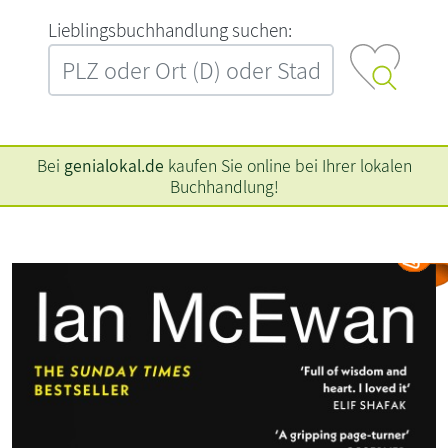
L‍i‍e‍b‍l‍i‍n‍g‍s‍b‍u‍c‍h‍h‍a‍n‍d‍l‍u‍n‍g‍ ‍s‍u‍c‍h‍e‍n‍:‍
Bei
genialokal.de
kaufen Sie online bei Ihrer lokalen
Buchhandlung!