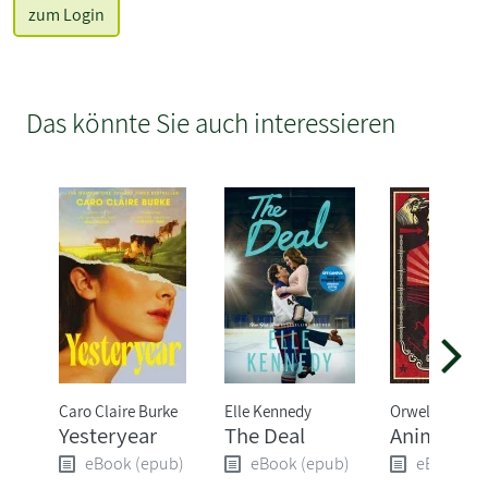
zum Login
Das könnte Sie auch interessieren
Caro Claire Burke
Elle Kennedy
Orwell George
Yesteryear
The Deal
Animal Fa
eBook (epub)
eBook (epub)
eBook (e