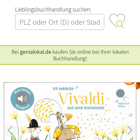
L‍i‍e‍b‍l‍i‍n‍g‍s‍b‍u‍c‍h‍h‍a‍n‍d‍l‍u‍n‍g‍ ‍s‍u‍c‍h‍e‍n‍:‍
Bei
genialokal.de
kaufen Sie online bei Ihrer lokalen
Buchhandlung!
Zurück
Weit