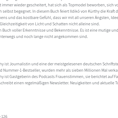
st immer wieder gescheitert, hat sich als Topmodel beworben, sich v
ch selbst begegnet. In diesem Buch feiert Ildikó von Kürthy die Kraf
hens und das kostbare Gefühl, dass wir mit all unseren Ängsten, Id
leichzeitigkeit von Licht und Schatten nicht alleine sind.
in Buch voller Erkenntnisse und Bekenntnisse. Es ist eine mutige und 
nterwegs und noch lange nicht angekommen sind.
hy ist Journalistin und eine der meistgelesenen deutschen Schriftste
nd Nummer-1-Bestseller, wurden mehr als sieben Millionen Mal verka
thy ist Gastgeberin des Podcasts Frauenstimmen, sie berichtet auf
schreibt einen regelmäßigen Newsletter. Neuigkeiten und aktuelle
e 126