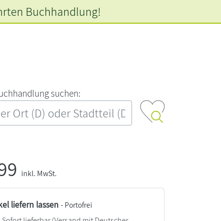
hrten
Buchhandlung!
‍u‍c‍h‍h‍a‍n‍d‍l‍u‍n‍g‍ ‍s‍u‍c‍h‍e‍n‍:‍
,99
inkl. MwSt.
kel liefern lassen
- Portofrei
Sofort lieferbar
(Versand mit Deutscher