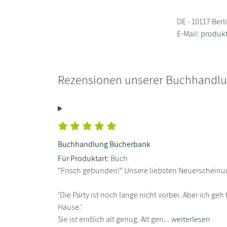
DE - 10117 Berl
E-Mail:
produkt
Rezensionen unserer Buchhandl
Buchhandlung Bücherbank
Für Produktart:
Buch
"Frisch gebunden!" Unsere liebsten Neuerscheinu
'Die Party ist noch lange nicht vorbei. Aber ich g
Hause.'
Sie ist endlich alt genug. Alt gen...
weiterlesen