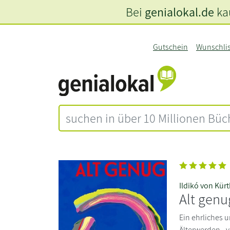
Bei
genialokal.de
kau
Gutschein
Wunschli
Ildikó von Kür
Alt genu
Ein ehrliches 
Älterwerden - 