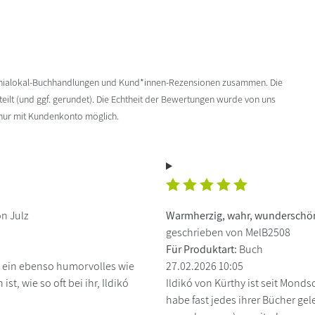
enialokal-Buchhandlungen und Kund*innen-Rezensionen zusammen. Die
ilt (und ggf. gerundet). Die Echtheit der Bewertungen wurde von uns
 nur mit Kundenkonto möglich.
n Julz
Warmherzig, wahr, wunderschön 
geschrieben von MelB2508
Für Produktart:
Buch
hy ein ebenso humorvolles wie
27.02.2026 10:05
st, wie so oft bei ihr, Ildikó
Ildikó von Kürthy ist seit Monds
habe fast jedes ihrer Bücher ge