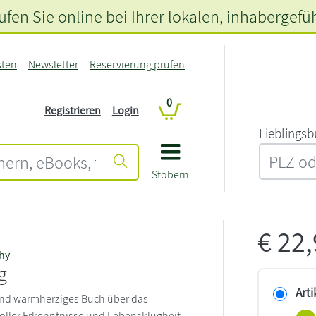
fen Sie online bei Ihrer lokalen
, inhabergefü
sten
Newsletter
Reservierung prüfen
0
Registrieren
Login
L‍i‍e‍b‍l‍i‍n‍g‍s‍b
Stöbern
€
22
thy
g
Arti
und warmherziges Buch über das
voller Erkenntnisse und Lebensklugheit.