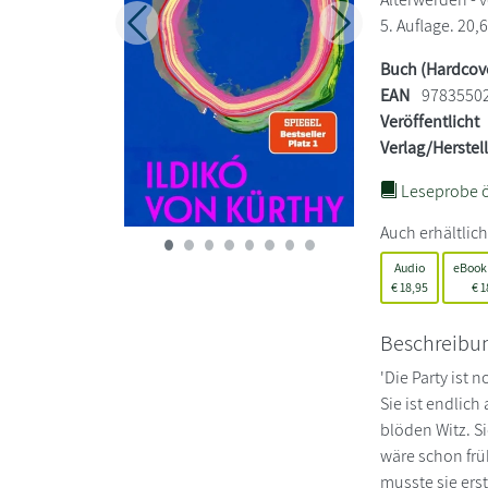
5. Auflage. 20,
Zurück
Weiter
Buch (Hardcov
EAN
9783550
Veröffentlicht
Verlag/Herstel
Leseprobe ö
Auch erhältlich
Audio
eBook
€
18,95
€
1
Beschreibu
'Die Party ist 
Sie ist endlic
blöden Witz. Si
wäre schon früh
musste sie ers