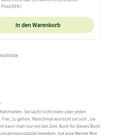
Post/DHL)
In den Warenkorb
nschliste
'
ahrheiten. Sie lacht nicht mehr über jeden
n. Frei, zu gehen. Manchmal wünscht sie sich , sie
ifen kann man nur mit der Zeit. Auch für dieses Buch
re Ausnahmezustände begeben, hat eine Menge Mut