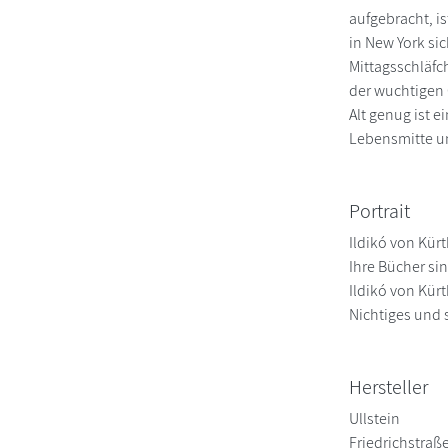
aufgebracht, i
in New York si
Mittagsschläfc
der wuchtigen G
Alt genug ist e
Lebensmitte u
Portrait
Ildikó von Kürt
Ihre Bücher si
Ildikó von Kür
Nichtiges und 
Hersteller
Ullstein
Friedrichstraß