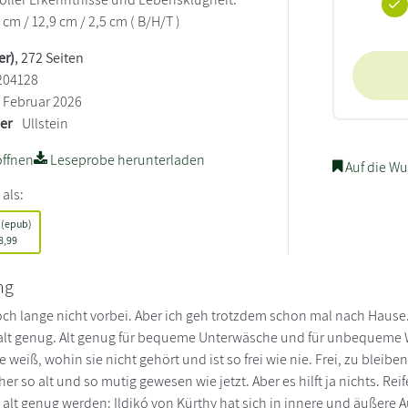
6 cm / 12,9 cm / 2,5 cm ( B/H/T )
er)
, 272 Seiten
204128
Februar 2026
ler
Ullstein
ffnen
Leseprobe herunterladen
Auf die Wu
 als:
 (epub)
8,99
ng
noch lange nicht vorbei. Aber ich geh trotzdem schon mal nach Hause.
h alt genug. Alt genug für bequeme Unterwäsche und für unbequeme W
e weiß, wohin sie nicht gehört und ist so frei wie nie. Frei, zu bleibe
er so alt und so mutig gewesen wie jetzt. Aber es hilft ja nichts. Re
t alt genug werden: Ildikó von Kürthy hat sich in innere und äuße