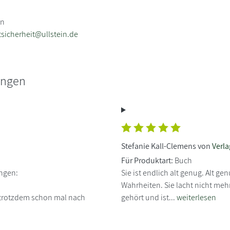
in
sicherheit@ullstein.de
ungen
Stefanie Kall-Clemens von
Verl
Für Produktart:
Buch
ngen:
Sie ist endlich alt genug. Alt
Wahrheiten. Sie lacht nicht mehr
eh trotzdem schon mal nach
gehört und ist...
weiterlesen