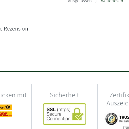
ausgelassen...)...
weiterlesen
ne Rezension
hicken mit
Sicherheit
Zertifi
Auszei