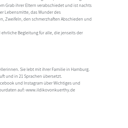
om Grab ihrer Eltern verabschiedet und ist nachts
t der Lebensmitte, das Wunder des
een, Zweifeln, den schmerzhaften Abschieden und
ehrliche Begleitung für alle, die jenseits der
llerinnen. Sie lebt mit ihrer Familie in Hamburg.
uft und in 21 Sprachen übersetzt.
 Facebook und Instagram über Wichtiges und
 Tourdaten auf:-www.ildikovonkuerthy.de