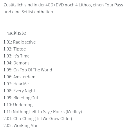
Zusätzlich sind in der 4CD+DVD noch 4 Lithos, einen Tour Pass
und eine Setlist enthalten
Trackliste
1.01: Radioactive
1.02: Tiptoe
1.03: It's Time
1.04: Demons
1.05: On Top Of The World
1.06: Amsterdam
1.07: Hear Me
1.08: Every Night
1.09: Bleeding Out
1.10: Underdog
1.11: Nothing Left To Say / Rocks (Medley)
2.01: Cha-Ching (Till We Grow Older)
2.02: Working Man