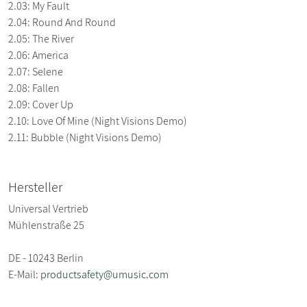
2.03: My Fault
2.04: Round And Round
2.05: The River
2.06: America
2.07: Selene
2.08: Fallen
2.09: Cover Up
2.10: Love Of Mine (Night Visions Demo)
2.11: Bubble (Night Visions Demo)
Hersteller
Universal Vertrieb
Mühlenstraße 25
DE - 10243 Berlin
E-Mail:
productsafety@umusic.com