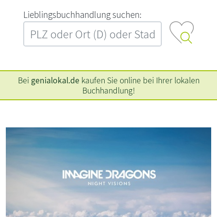
L‍i‍e‍b‍l‍i‍n‍g‍s‍b‍u‍c‍h‍h‍a‍n‍d‍l‍u‍n‍g‍ ‍s‍u‍c‍h‍e‍n‍:‍
Bei
genialokal.de
kaufen Sie online bei Ihrer lokalen
Buchhandlung!