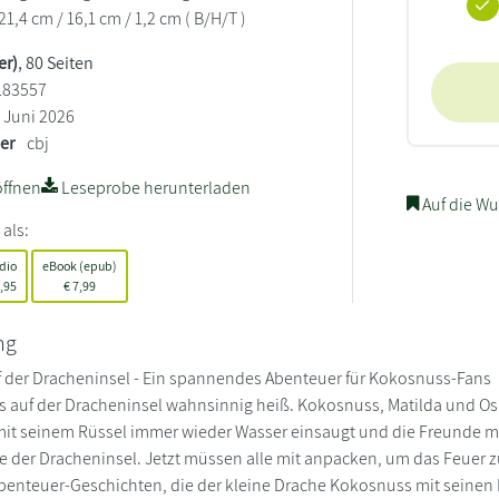
21,4 cm / 16,1 cm / 1,2 cm ( B/H/T )
er)
, 80 Seiten
183557
Juni 2026
ler
cbj
ffnen
Leseprobe herunterladen
Auf die Wu
 als:
dio
eBook (epub)
,95
€
7,99
ng
 der Dracheninsel - Ein spannendes Abenteuer für Kokosnuss-Fans
 es auf der Dracheninsel wahnsinnig heiß. Kokosnuss, Matilda und Os
it seinem Rüssel immer wieder Wasser einsaugt und die Freunde mit 
e der Dracheninsel. Jetzt müssen alle mit anpacken, um das Feuer zu 
enteuer-Geschichten, die der kleine Drache Kokosnuss mit seinen 