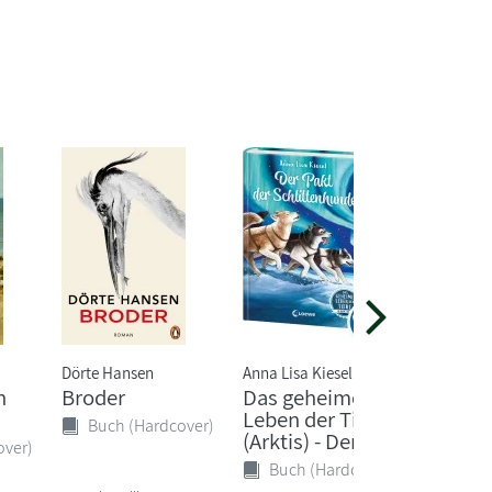
Dörte Hansen
Anna Lisa Kiesel
Caroline 
n
Broder
Das geheime
1999 M
Leben der Tiere
dem M
Buch (Hardcover)
(Arktis) - Der ...
over)
Buch 
Buch (Hardcover)