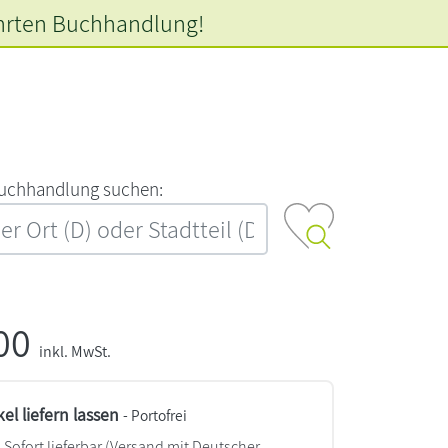
hrten
Buchhandlung!
‍u‍c‍h‍h‍a‍n‍d‍l‍u‍n‍g‍ ‍s‍u‍c‍h‍e‍n‍:‍
,00
inkl. MwSt.
kel liefern lassen
- Portofrei
Sofort lieferbar
(Versand mit Deutscher