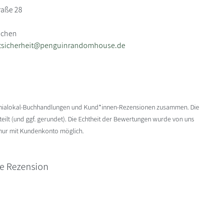
raße 28
nchen
tsicherheit@penguinrandomhouse.de
enialokal-Buchhandlungen und Kund*innen-Rezensionen zusammen. Die
ilt (und ggf. gerundet). Die Echtheit der Bewertungen wurde von uns
 nur mit Kundenkonto möglich.
ne Rezension