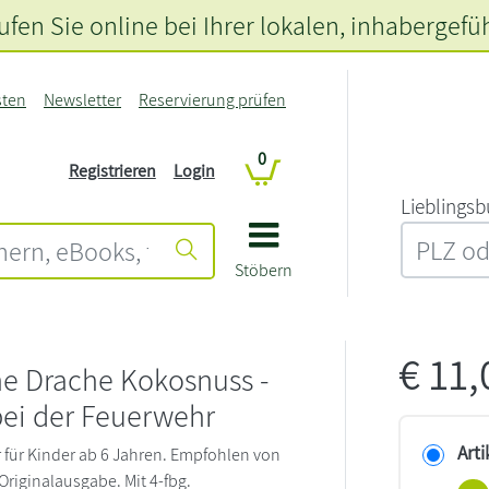
fen Sie online bei Ihrer lokalen
, inhabergefü
sten
Newsletter
Reservierung prüfen
0
Registrieren
Login
L‍i‍e‍b‍l‍i‍n‍g‍s‍b
Stöbern
€
11
ne Drache Kokosnuss -
bei der Feuerwehr
Arti
für Kinder ab 6 Jahren. Empfohlen von
 Originalausgabe. Mit 4-fbg.