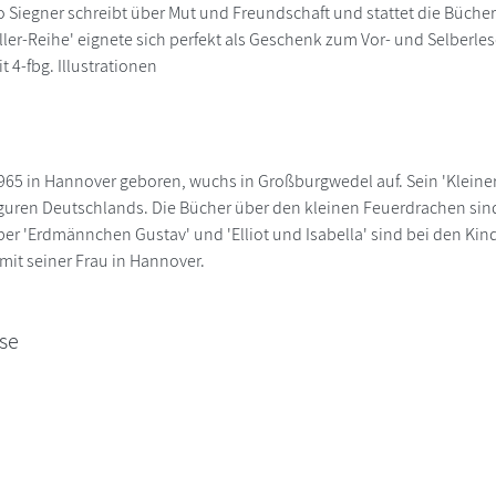
 Siegner schreibt über Mut und Freundschaft und stattet die Bücher m
ller-Reihe' eignete sich perfekt als Geschenk zum Vor- und Selberles
t 4-fbg. Illustrationen
1965 in Hannover geboren, wuchs in Großburgwedel auf. Sein 'Klein
uren Deutschlands. Die Bücher über den kleinen Feuerdrachen sind 
r 'Erdmännchen Gustav' und 'Elliot und Isabella' sind bei den Kinder
 mit seiner Frau in Hannover.
se