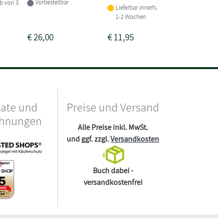
Vorbestellbar
lb von 3
Lieferba
Lieferbar innerhalb von
Wochen
1-2 Wochen
€
26,00
€
11,95
€
24,00
kate und
Preise und Versand
chnungen
Alle Preise inkl. MwSt.
und ggf. zzgl.
Versandkosten
Buch dabei -
versandkostenfrei