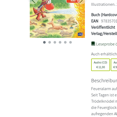
Zurück
Weiter
Illustrationen. 
Buch (Hardcov
EAN
9783570
Veröffentlicht
Verlag/Herstel
Leseprobe ö
Auch erhältlich
Audio (CD)
Au
€
11,00
€
9
Beschreibu
Feueralarm auf
Seit Tagen ist
Trödelknödel m
die Feuerglock
aufregenden Ab