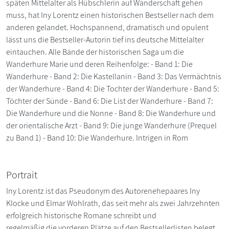
späten Mittelalter als Hübschlerin auf Wanderschaft gehen
muss, hat Iny Lorentz einen historischen Bestseller nach dem
anderen gelandet. Hochspannend, dramatisch und opulent
lässt uns die Bestseller-Autorin tief ins deutsche Mittelalter
eintauchen. Alle Bände der historischen Saga um die
Wanderhure Marie und deren Reihenfolge: - Band 1: Die
Wanderhure - Band 2: Die Kastellanin - Band 3: Das Vermächtnis
der Wanderhure - Band 4: Die Tochter der Wanderhure - Band 5:
Töchter der Sünde - Band 6: Die List der Wanderhure - Band 7:
Die Wanderhure und die Nonne - Band 8: Die Wanderhure und
der orientalische Arzt - Band 9: Die junge Wanderhure (Prequel
zu Band 1) - Band 10: Die Wanderhure. Intrigen in Rom
Portrait
Iny Lorentz ist das Pseudonym des Autorenehepaares Iny
Klocke und Elmar Wohlrath, das seit mehr als zwei Jahrzehnten
erfolgreich historische Romane schreibt und
regelmäßig die vorderen Plätze auf den Bestsellerlisten belegt.