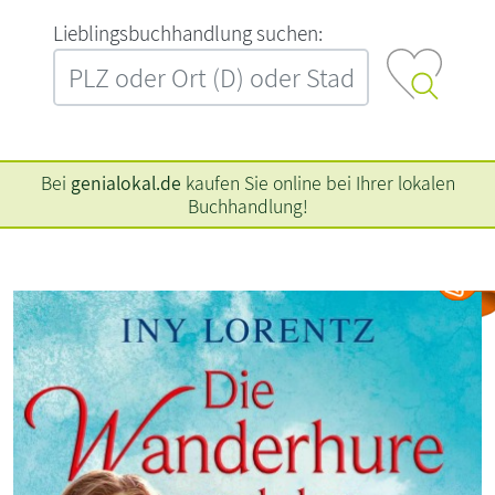
L‍i‍e‍b‍l‍i‍n‍g‍s‍b‍u‍c‍h‍h‍a‍n‍d‍l‍u‍n‍g‍ ‍s‍u‍c‍h‍e‍n‍:‍
Bei
genialokal.de
kaufen Sie online bei Ihrer lokalen
Buchhandlung!