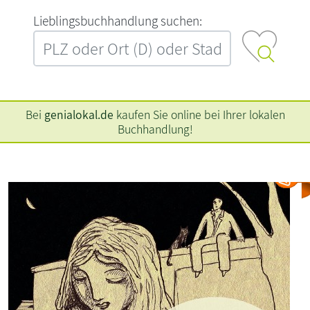
L‍i‍e‍b‍l‍i‍n‍g‍s‍b‍u‍c‍h‍h‍a‍n‍d‍l‍u‍n‍g‍ ‍s‍u‍c‍h‍e‍n‍:‍
Bei
genialokal.de
kaufen Sie online bei Ihrer lokalen
Buchhandlung!