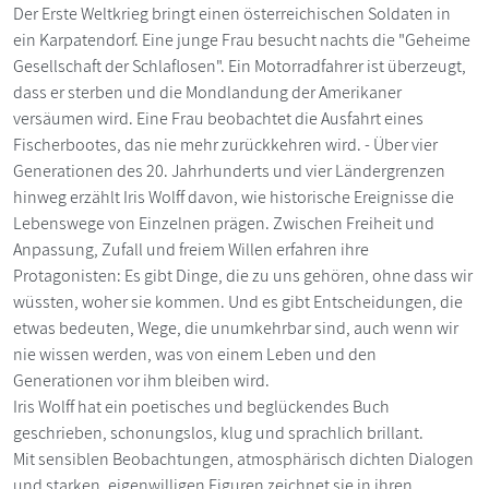
Der Erste Weltkrieg bringt einen österreichischen Soldaten in
ein Karpatendorf. Eine junge Frau besucht nachts die "Geheime
Gesellschaft der Schlaflosen". Ein Motorradfahrer ist überzeugt,
dass er sterben und die Mondlandung der Amerikaner
versäumen wird. Eine Frau beobachtet die Ausfahrt eines
Fischerbootes, das nie mehr zurückkehren wird. - Über vier
Generationen des 20. Jahrhunderts und vier Ländergrenzen
hinweg erzählt Iris Wolff davon, wie historische Ereignisse die
Lebenswege von Einzelnen prägen. Zwischen Freiheit und
Anpassung, Zufall und freiem Willen erfahren ihre
Protagonisten: Es gibt Dinge, die zu uns gehören, ohne dass wir
wüssten, woher sie kommen. Und es gibt Entscheidungen, die
etwas bedeuten, Wege, die unumkehrbar sind, auch wenn wir
nie wissen werden, was von einem Leben und den
Generationen vor ihm bleiben wird.
Iris Wolff hat ein poetisches und beglückendes Buch
geschrieben, schonungslos, klug und sprachlich brillant.
Mit sensiblen Beobachtungen, atmosphärisch dichten Dialogen
und starken, eigenwilligen Figuren zeichnet sie in ihren