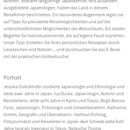
Autoren, allesamt langjährige Japankenner, teils außerdem
ausgebildete Japanologen, haben das Land in diesem
Reiseführer beschrieben. Ein besonderes Augenmerk legen sie
auf Tipps für preiswerte Reisemöglichkeiten und auf die
unterschiedlichsten Möglichkeiten des Aktivurlaubs. Ein solider
Begleiter für Individualreisende, die auf eigene Faust losziehen.
Unser Tipp: Erstellen Sie Ihren persönlichen Reiseplan durch
Lesezeichen und Notizen... und durchsuchen Sie das E-Book
mit der praktischen Volltextsuche!
Portrait
Jessika Zollickhofer studierte Japanologie und Ethnologie und
lebte zwei Jahre in Japan. Isa Ducke, Japanologin, Autorin und
Reiseleiterin, lebte acht Jahre in Kyoto und Tokyo. Birgit Bianca
Fürst, Japanologin, Politologin und Umweltberaterin. Katharina
Grimm, Geografin und Übersetzerin. Hartmut Pohling,
Fotojournalist und Reiseleiter in Japan. Axel Schwab lebte fünf
Jahre lang als Ingenieur in Tokyo. Natascha Thoma,