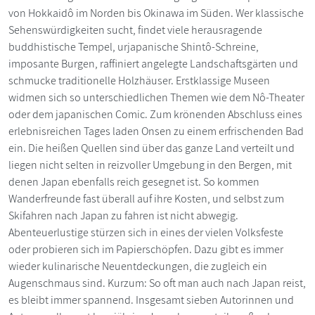
von Hokkaidô im Norden bis Okinawa im Süden. Wer klassische
Sehenswürdigkeiten sucht, findet viele herausragende
buddhistische Tempel, urjapanische Shintô-Schreine,
imposante Burgen, raffiniert angelegte Landschaftsgärten und
schmucke traditionelle Holzhäuser. Erstklassige Museen
widmen sich so unterschiedlichen Themen wie dem Nô-Theater
oder dem japanischen Comic. Zum krönenden Abschluss eines
erlebnisreichen Tages laden Onsen zu einem erfrischenden Bad
ein. Die heißen Quellen sind über das ganze Land verteilt und
liegen nicht selten in reizvoller Umgebung in den Bergen, mit
denen Japan ebenfalls reich gesegnet ist. So kommen
Wanderfreunde fast überall auf ihre Kosten, und selbst zum
Skifahren nach Japan zu fahren ist nicht abwegig.
Abenteuerlustige stürzen sich in eines der vielen Volksfeste
oder probieren sich im Papierschöpfen. Dazu gibt es immer
wieder kulinarische Neuentdeckungen, die zugleich ein
Augenschmaus sind. Kurzum: So oft man auch nach Japan reist,
es bleibt immer spannend. Insgesamt sieben Autorinnen und