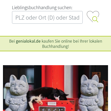
L‍i‍e‍b‍l‍i‍n‍g‍s‍b‍u‍c‍h‍h‍a‍n‍d‍l‍u‍n‍g‍ ‍s‍u‍c‍h‍e‍n‍:‍
Bei
genialokal.de
kaufen Sie online bei Ihrer lokalen
Buchhandlung!