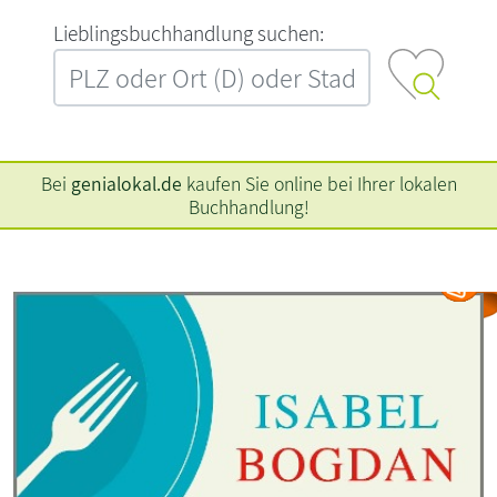
L‍i‍e‍b‍l‍i‍n‍g‍s‍b‍u‍c‍h‍h‍a‍n‍d‍l‍u‍n‍g‍ ‍s‍u‍c‍h‍e‍n‍:‍
Bei
genialokal.de
kaufen Sie online bei Ihrer lokalen
Buchhandlung!