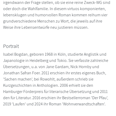
irgendwann der Frage stellen, ob sie eine reine Zweck-WG sind
oder doch die Wahlfamilie. In diesem virtuos komponierten,
lebensklugen und humorvollen Roman kommen reihum vier
grundverschiedene Menschen zu Wort, die jeweils auf ihre
Weise ihre Lebensentwürfe neu justieren müssen.
Portrait
Isabel Bogdan, geboren 1968 in Köln, studierte Anglistik und
Japanologie in Heidelberg und Tokio. Sie verfasste zahlreiche
Übersetzungen, u.a. von Jane Gardam, Nick Hornby und
Jonathan Safran Foer. 2011 erschien ihr erstes eigenes Buch,
'Sachen machen', bei Rowohlt, außerdem schrieb sie
Kurzgeschichten in Anthologien. 2006 erhielt sie den
Hamburger Förderpreis für literarische Übersetzung und 2011
den für Literatur. 2016 erschien ihr Bestsellerroman 'Der Pfau',
2019 'Laufen' und 2024 ihr Roman 'Wohnverwandtschaften'.