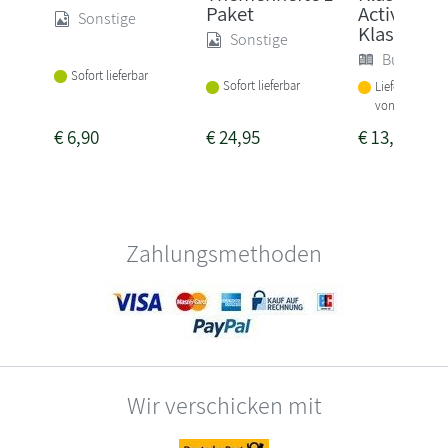
Paket
Activity B
Sonstige
Klasse 4
Sonstige
Buch (Sof
Sofort lieferbar
Sofort lieferbar
Lieferbar inne
von 1-2 Woch
€
6,90
€
24,95
€
13,95
Zahlungsmethoden
Wir verschicken mit