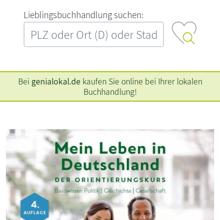
L‍i‍e‍b‍l‍i‍n‍g‍s‍b‍u‍c‍h‍h‍a‍n‍d‍l‍u‍n‍g‍ ‍s‍u‍c‍h‍e‍n‍:‍
Bei
genialokal.de
kaufen Sie online bei Ihrer lokalen
Buchhandlung!