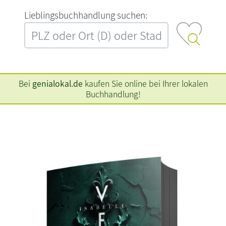
L‍i‍e‍b‍l‍i‍n‍g‍s‍b‍u‍c‍h‍h‍a‍n‍d‍l‍u‍n‍g‍ ‍s‍u‍c‍h‍e‍n‍:‍
Bei
genialokal.de
kaufen Sie online bei Ihrer lokalen
Buchhandlung!