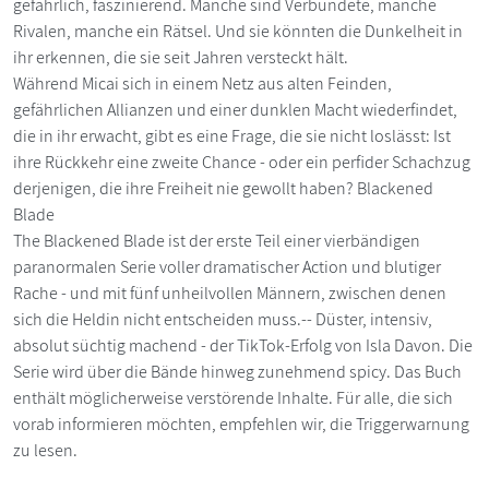
gefährlich, faszinierend. Manche sind Verbündete, manche
Rivalen, manche ein Rätsel. Und sie könnten die Dunkelheit in
ihr erkennen, die sie seit Jahren versteckt hält.
Während Micai sich in einem Netz aus alten Feinden,
gefährlichen Allianzen und einer dunklen Macht wiederfindet,
die in ihr erwacht, gibt es eine Frage, die sie nicht loslässt: Ist
ihre Rückkehr eine zweite Chance - oder ein perfider Schachzug
derjenigen, die ihre Freiheit nie gewollt haben? Blackened
Blade
The Blackened Blade ist der erste Teil einer vierbändigen
paranormalen Serie voller dramatischer Action und blutiger
Rache - und mit fünf unheilvollen Männern, zwischen denen
sich die Heldin nicht entscheiden muss.-- Düster, intensiv,
absolut süchtig machend - der TikTok-Erfolg von Isla Davon. Die
Serie wird über die Bände hinweg zunehmend spicy. Das Buch
enthält möglicherweise verstörende Inhalte. Für alle, die sich
vorab informieren möchten, empfehlen wir, die Triggerwarnung
zu lesen.