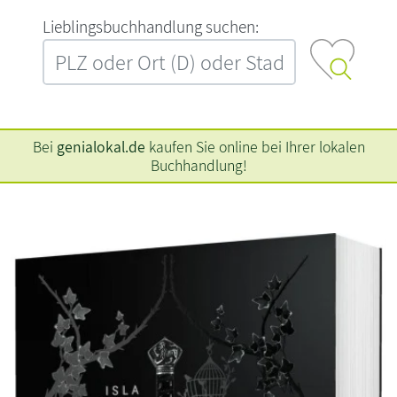
L‍i‍e‍b‍l‍i‍n‍g‍s‍b‍u‍c‍h‍h‍a‍n‍d‍l‍u‍n‍g‍ ‍s‍u‍c‍h‍e‍n‍:‍
Bei
genialokal.de
kaufen Sie online bei Ihrer lokalen
Buchhandlung!