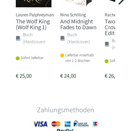
Lauren Palphreyman
Nina Schilling
Rachel Gillig
The Wolf King
And Midnight
Two Twist
(Wolf King 1)
Fades to Dawn
Crowns: Sp
Edition
Buch
Buch
Buch
(Hardcover)
(Hardcover)
(Hardcove
Lieferbar innerhalb
Sofort lieferbar
von 1-2 Wochen
Sofort lieferba
€
25,00
€
24,00
€
26,00
Zahlungsmethoden