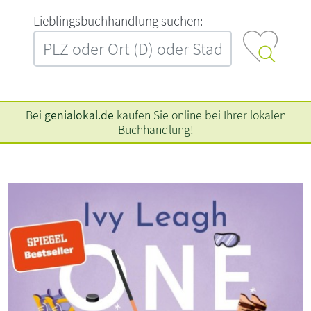
L‍i‍e‍b‍l‍i‍n‍g‍s‍b‍u‍c‍h‍h‍a‍n‍d‍l‍u‍n‍g‍ ‍s‍u‍c‍h‍e‍n‍:‍
Bei
genialokal.de
kaufen Sie online bei Ihrer lokalen
Buchhandlung!