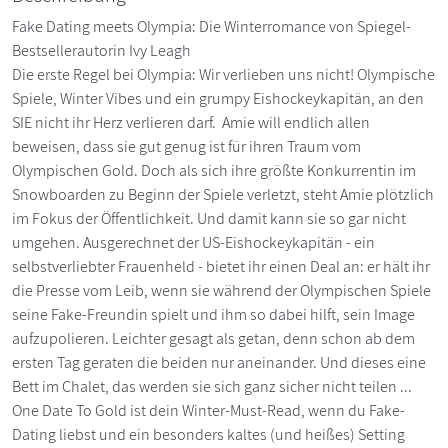
Fake Dating meets Olympia: Die Winterromance von Spiegel-
Bestsellerautorin Ivy Leagh
Die erste Regel bei Olympia: Wir verlieben uns nicht! Olympische
Spiele, Winter Vibes und ein grumpy Eishockeykapitän, an den
SIE nicht ihr Herz verlieren darf. Amie will endlich allen
beweisen, dass sie gut genug ist für ihren Traum vom
Olympischen Gold. Doch als sich ihre größte Konkurrentin im
Snowboarden zu Beginn der Spiele verletzt, steht Amie plötzlich
im Fokus der Öffentlichkeit. Und damit kann sie so gar nicht
umgehen. Ausgerechnet der US-Eishockeykapitän - ein
selbstverliebter Frauenheld - bietet ihr einen Deal an: er hält ihr
die Presse vom Leib, wenn sie während der Olympischen Spiele
seine Fake-Freundin spielt und ihm so dabei hilft, sein Image
aufzupolieren. Leichter gesagt als getan, denn schon ab dem
ersten Tag geraten die beiden nur aneinander. Und dieses eine
Bett im Chalet, das werden sie sich ganz sicher nicht teilen ...
One Date To Gold ist dein Winter-Must-Read, wenn du Fake-
Dating liebst und ein besonders kaltes (und heißes) Setting