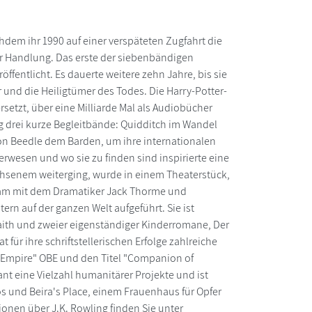
hdem ihr 1990 auf einer verspäteten Zugfahrt die
er Handlung. Das erste der siebenbändigen
ffentlicht. Es dauerte weitere zehn Jahre, bis sie
r und die Heiligtümer des Todes. Die Harry-Potter-
setzt, über eine Milliarde Mal als Audiobücher
ng drei kurze Begleitbände: Quidditch im Wandel
von Beedle dem Barden, um ihre internationalen
erwesen und wo sie zu finden sind inspirierte eine
chsenem weiterging, wurde in einem Theaterstück,
nsam mit dem Dramatiker Jack Thorme und
rn auf der ganzen Welt aufgeführt. Sie ist
ith und zweier eigenständiger Kinderromane, Der
ür ihre schriftstellerischen Erfolge zahlreiche
h Empire" OBE und den Titel "Companion of
nt eine Vielzahl humanitärer Projekte und ist
s und Beira's Place, einem Frauenhaus für Opfer
tionen über J.K. Rowling finden Sie unter