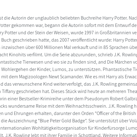
st die Autorin der unglaublich beliebten Buchreihe Harry Potter. Nac
 Potter gekommen war, begann die Autorin sofort mit dem Entwurf d
y Potter und der Stein der Weisen, wurde 1997 in Großbritannien verö
e Buch geschrieben hatte, das 2007 veröffentlicht wurde: Harry Potte
inzwischen über 600 Millionen Mal verkauft und in 85 Sprachen über
acht Kinohits verfilmt. Um die Serie abzurunden, schrieb J.K. Rowli
antastische Tierwesen und wo sie zu finden sind, and Die Märchen 
as Wohlergehen der Kinder, Lumos, zu unterstützen. Phantastische Ti
 mit dem Magizoologen Newt Scamander. Wie es mit Harry als Erwa
nd das verwunschene Kind weiterverfolgt, das J.K. Rowling gemei
 Tiffany geschrieben hat. Dieses Stück wird heute an mehreren Theate
in einer Bestseller-Krimireihe unter dem Pseudonym Robert Galbra
cks wundersame Reise mit dem Weihnachtsschwein. J.K. Rowling hat f
 und Ehrungen erhalten, darunter den Orden "Officer of the Britis
die Auszeichnung "Blue Peter Gold Badge". Sie unterstützt über Vola
internationalen Wohltätigkeitsorganisation für Kinderfürsorge Lumo
t. J.K. Rowling lebt mit ihrer Familie in Schottland. Weitere Informa