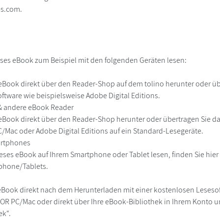
es.com.
ses eBook zum Beispiel mit den folgenden Geräten lesen:
r
eBook direkt über den Reader-Shop auf dem tolino herunter oder übe
ftware wie beispielsweise Adobe Digital Editions.
 & andere eBook Reader
eBook direkt über den Reader-Shop herunter oder übertragen Sie d
Mac oder Adobe Digital Editions auf ein Standard-Lesegeräte.
martphones
eses eBook auf Ihrem Smartphone oder Tablet lesen, finden Sie hie
phone/Tablets.
eBook direkt nach dem Herunterladen mit einer kostenlosen Lesesoft
R PC/Mac oder direkt über Ihre eBook-Bibliothek in Ihrem Konto un
ek“.