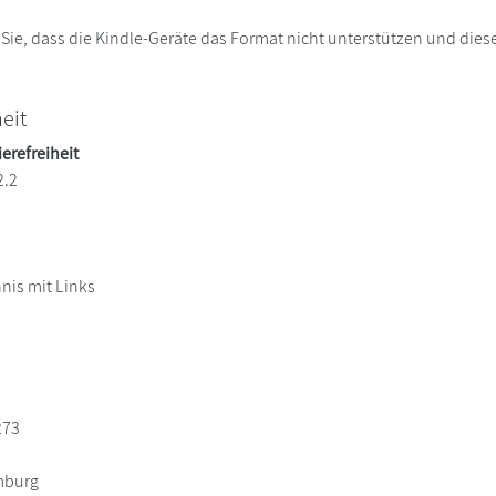
 Sie, dass die Kindle-Geräte das Format nicht unterstützen und diese
heit
ierefreiheit
2.2
hnis mit Links
273
mburg