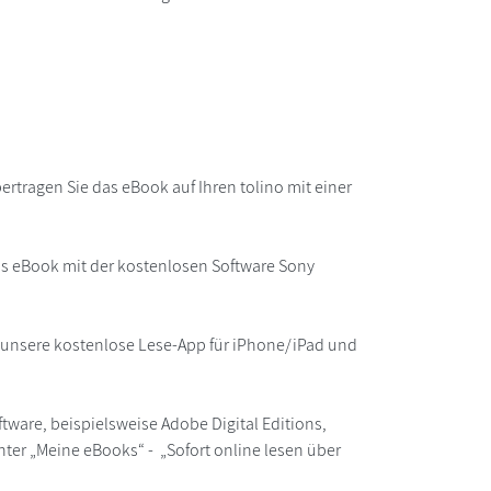
rtragen Sie das eBook auf Ihren tolino mit einer
as eBook mit der kostenlosen Software Sony
r unsere kostenlose Lese-App für iPhone/iPad und
ware, beispielsweise Adobe Digital Editions,
ter „Meine eBooks“ - „Sofort online lesen über