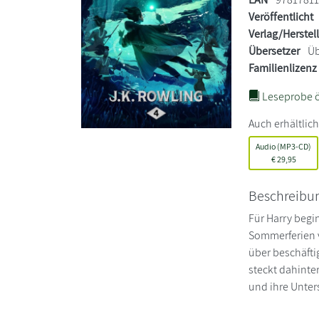
Veröffentlicht
Verlag/Herstel
Übersetzer
Üb
Familienlizenz
Leseprobe ö
Auch erhältlich
Audio (MP3-CD)
€
29,95
Beschreibu
Für Harry begi
Sommerferien v
über beschäftig
steckt dahinte
und ihre Unter