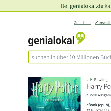
Bei
genialokal.de
kau
Gutschein
Wunschli
J. K. Rowling
Harry Po
eBook Ausgabe
eBook (epub)
,
EAN
9781781