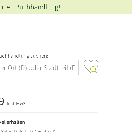
hrten
Buchhandlung!
‍u‍c‍h‍h‍a‍n‍d‍l‍u‍n‍g‍ ‍s‍u‍c‍h‍e‍n‍:‍
99
inkl. MwSt.
kel erhalten
Sofort Lieferbar (Download)