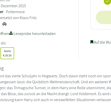
Dezember 2015
ler
Pottermore
ersetzt von Klaus Fritz
ffnen
Leseprobe herunterladen
Auf die Wu
 als:
Audio
€
39,95
ng
nnt das vierte Schuljahr in Hogwarts. Doch davor steht noch ein spor
ergessen lässt: die Quidditch-Weltmeisterschaft. Und ein weiterer 
en: das Trimagische Turnier, in dem Harry eine Rolle übernimmt, die 
r das Böse, das zurück an die Macht drängt: Lord Voldemort. Es wird
stützung kann Harry sich auch in verzweifelten Situationen verlasse