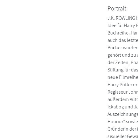
Portrait
J.K. ROWLING i
Idee für Harry
Buchreihe, Harr
auch das letzt
Bücher wurden 
gehört und zu 
der Zeiten, Ph
Stiftung für d
neue Filmreihe
Harry Potter u
Regisseur John
außerdem Autor
Ickabog und Ja
Auszeichnungen
Honour" sowie 
Gründerin der 
sexueller Gewal