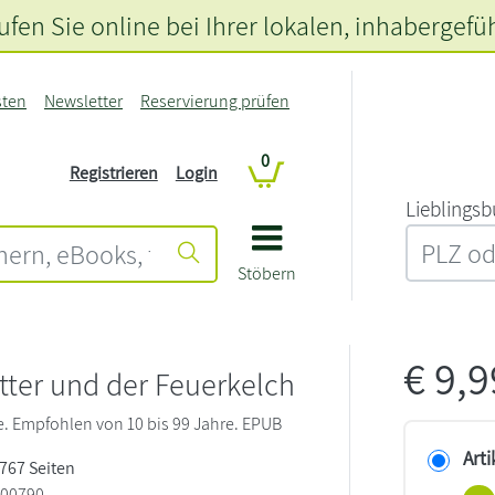
fen Sie online bei Ihrer lokalen
, inhabergefü
sten
Newsletter
Reservierung prüfen
0
Registrieren
Login
L‍i‍e‍b‍l‍i‍n‍g‍s‍b
Stöbern
€
9,
tter und der Feuerkelch
. Empfohlen von 10 bis 99 Jahre. EPUB
Arti
 767 Seiten
100790