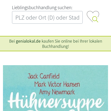
L‍i‍e‍b‍l‍i‍n‍g‍s‍b‍u‍c‍h‍h‍a‍n‍d‍l‍u‍n‍g‍ ‍s‍u‍c‍h‍e‍n‍:‍
Bei
genialokal.de
kaufen Sie online bei Ihrer lokalen
Buchhandlung!