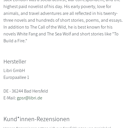
highest paid novelist of his day. His early poverty, love for
animals, and travel adventures are all reflected in his twenty-
three novels and hundreds of short stories, poems, and essays.
In addition to The Call of the Wild, he is best known for his
novels White Fang and The Sea Wolf and short stories like "To
Build a Fire."
Hersteller
Libri GmbH
Europaallee 1
DE - 36244 Bad Hersfeld
E-Mail:
gpsr@libri.de
Kund*innen-Rezensionen