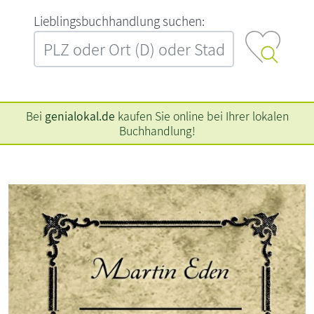
L‍i‍e‍b‍l‍i‍n‍g‍s‍b‍u‍c‍h‍h‍a‍n‍d‍l‍u‍n‍g‍ ‍s‍u‍c‍h‍e‍n‍:‍
Bei
genialokal.de
kaufen Sie online bei Ihrer lokalen
Buchhandlung!