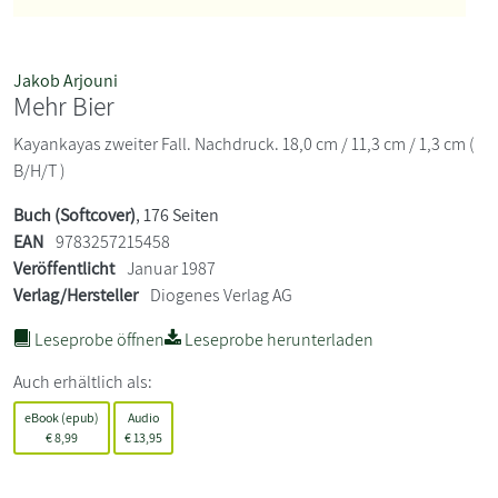
Jakob Arjouni
Mehr Bier
Kayankayas zweiter Fall. Nachdruck. 18,0 cm / 11,3 cm / 1,3 cm (
B/H/T )
Buch (Softcover)
, 176 Seiten
EAN
9783257215458
Veröffentlicht
Januar 1987
Verlag/Hersteller
Diogenes Verlag AG
Leseprobe öffnen
Leseprobe herunterladen
Auch erhältlich als:
eBook (epub)
Audio
€
8,99
€
13,95