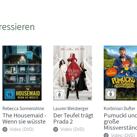
ressieren
Rebecca Sonnenshine
Lauren Weisberger
Korbinian Dufter
The Housemaid -
Der Teufel trägt
Pumuckl und
Wenn sie wüsste
Prada 2
große
Missverstän
Video (DVD)
Video (DVD)
Video (DVD)