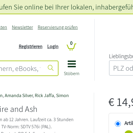
fen Sie online bei Ihrer lokalen
, inhabergefü
sten
Newsletter
Reservierung prüfen
0
Registrieren
Login
L‍i‍e‍b‍l‍i‍n‍g‍s‍b
Stöbern
on
,
Amanda Silver
,
Rick Jaffa
,
Simon
€
14
Fire and Ash
n ab 12 Jahren. Laufzeit ca. 3 Stunden
Arti
 TV-Norm: SDTV 576i (PAL).