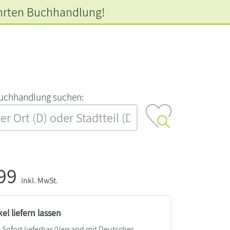
hrten
Buchhandlung!
‍u‍c‍h‍h‍a‍n‍d‍l‍u‍n‍g‍ ‍s‍u‍c‍h‍e‍n‍:‍
,99
inkl. MwSt.
kel liefern lassen
Sofort lieferbar
(Versand mit Deutscher