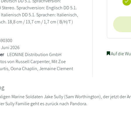
 Deutsch DD 5.1. Sprachversion:
 Stereo. Sprachversion: Englisch DD 5.1.
Italienisch DD 5.1. Sprachen: Italienisch,
ch. 18,8 cm / 13,7 cm / 1,7 cm ( B/H/T )
690300
Juni 2026
Auf die Wu
ler
LEONINE Distribution GmbH
tos von Russell Carpenter, Mit Zoe
 Curtis, Oona Chaplin, Jemaine Clement
ng
gen Marine Soldaten Jake Sully (Sam Worthington), der jetzt der Anfü
er Sully Familie geht es zurück nach Pandora.