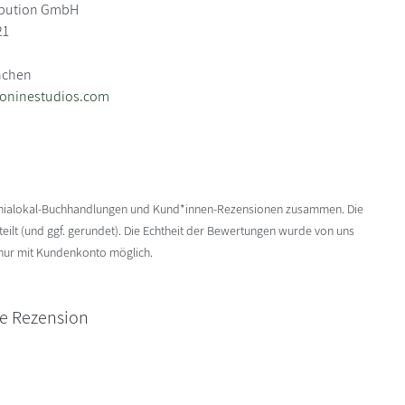
ibution GmbH
21
nchen
eoninestudios.com
enialokal-Buchhandlungen und Kund*innen-Rezensionen zusammen. Die
ilt (und ggf. gerundet). Die Echtheit der Bewertungen wurde von uns
 nur mit Kundenkonto möglich.
ne Rezension