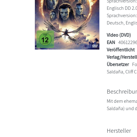
Sprachversion:
Englisch DD 2.0
Sprachversion: 
Deutsch, Englis
Video (DVD)
EAN
4061229
Veröffentlicht
Verlag/Herstel
Übersetzer
Fo
Saldaña, Cliff
Beschreibu
Mit dem ehemali
Saldaña) und d
Hersteller