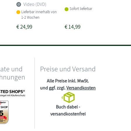
Video (DVD)
Sofort lieferbar
Sofort li
Lieferbar innerhalb von
1-2 Wochen
€
24,99
€
14,99
€
14,99
kate und
Preise und Versand
chnungen
Alle Preise inkl. MwSt.
und ggf. zzgl.
Versandkosten
Buch dabei -
versandkostenfrei