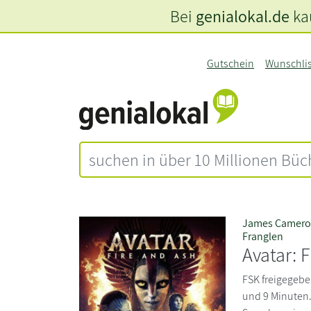
Bei
genialokal.de
kau
Gutschein
Wunschli
James Camer
Franglen
Avatar: 
FSK freigegebe
und 9 Minuten.