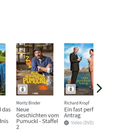
Moritz Binder
Richard Kropf
Various
 das
Neue
Ein fast perfekter
Father
Geschichten vom
Antrag
Sister 
dnis
Pumuckl - Staffel
Video (DVD)
Video
2