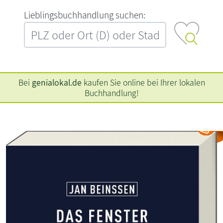
L‍i‍e‍b‍l‍i‍n‍g‍s‍b‍u‍c‍h‍h‍a‍n‍d‍l‍u‍n‍g‍ ‍s‍u‍c‍h‍e‍n‍:‍
Bei
genialokal.de
kaufen Sie online bei Ihrer lokalen
Buchhandlung!