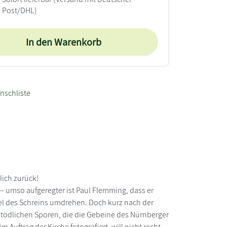
Post/DHL)
In den Warenkorb
nschliste
lich zurück!
– umso aufgeregter ist Paul Flemming, dass er
el des Schreins umdrehen. Doch kurz nach der
n tödlichen Sporen, die die Gebeine des Nürnberger
Auftrag der Kirche fotografiert, will nicht recht