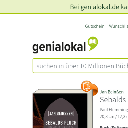
Bei
genialokal.de
kau
Gutschein
Wunschli
Jan Beinßen
Sebalds 
Paul Flemmings
20,8 cm / 12,3 
Buch (Softcove