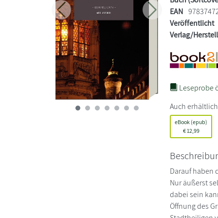
EAN
9783747
Zurück
Weiter
Veröffentlicht
Verlag/Herstel
Leseprobe ö
Auch erhältlich
eBook (epub)
€
12,99
Beschreibu
Darauf haben d
Nur äußerst se
dabei sein kan
Öffnung des Gr
Stadtheiligen v