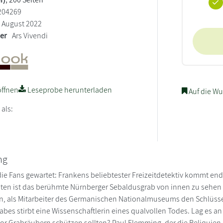
204269
August 2022
ler
Ars Vivendi
ffnen
Leseprobe herunterladen
Auf die Wu
 als:
ng
ie Fans gewartet: Frankens beliebtester Freizeitdetektiv kommt end
lten ist das berühmte Nürnberger Sebaldusgrab von innen zu sehen 
n, als Mitarbeiter des Germanischen Nationalmuseums den Schlüss
abes stirbt eine Wissenschaftlerin eines qualvollen Todes. Lag es a
or Grabräubern schützen sollten? Paul Flemming, der die Reliquien im 