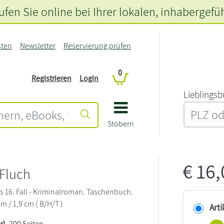
fen Sie online bei Ihrer lokalen
, inhabergefü
sten
Newsletter
Reservierung prüfen
0
Registrieren
Login
L‍i‍e‍b‍l‍i‍n‍g‍s‍b
Stöbern
€
16
Fluch
 16. Fall - Kriminalroman. Taschenbuch.
cm / 1,9 cm ( B/H/T )
Arti
r)
, 200 Seiten