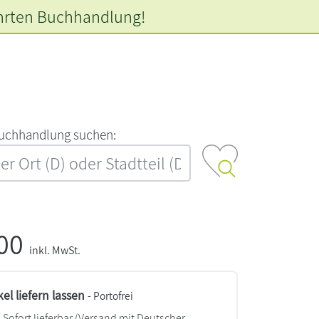
hrten
Buchhandlung!
‍u‍c‍h‍h‍a‍n‍d‍l‍u‍n‍g‍ ‍s‍u‍c‍h‍e‍n‍:‍
,00
inkl. MwSt.
kel liefern lassen
- Portofrei
Sofort lieferbar
(Versand mit Deutscher