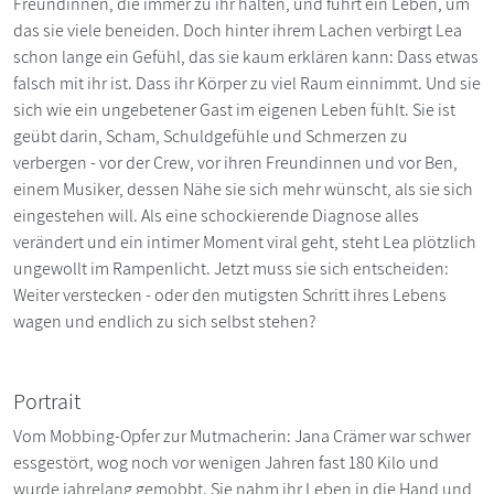
Freundinnen, die immer zu ihr halten, und führt ein Leben, um
das sie viele beneiden. Doch hinter ihrem Lachen verbirgt Lea
schon lange ein Gefühl, das sie kaum erklären kann: Dass etwas
falsch mit ihr ist. Dass ihr Körper zu viel Raum einnimmt. Und sie
sich wie ein ungebetener Gast im eigenen Leben fühlt. Sie ist
geübt darin, Scham, Schuldgefühle und Schmerzen zu
verbergen - vor der Crew, vor ihren Freundinnen und vor Ben,
einem Musiker, dessen Nähe sie sich mehr wünscht, als sie sich
eingestehen will. Als eine schockierende Diagnose alles
verändert und ein intimer Moment viral geht, steht Lea plötzlich
ungewollt im Rampenlicht. Jetzt muss sie sich entscheiden:
Weiter verstecken - oder den mutigsten Schritt ihres Lebens
wagen und endlich zu sich selbst stehen?
Portrait
Vom Mobbing-Opfer zur Mutmacherin: Jana Crämer war schwer
essgestört, wog noch vor wenigen Jahren fast 180 Kilo und
wurde jahrelang gemobbt. Sie nahm ihr Leben in die Hand und