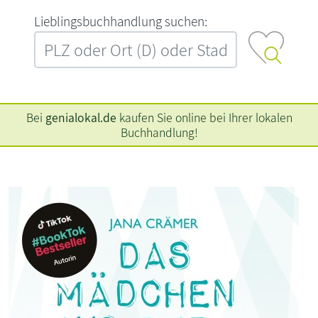
L‍i‍e‍b‍l‍i‍n‍g‍s‍b‍u‍c‍h‍h‍a‍n‍d‍l‍u‍n‍g‍ ‍s‍u‍c‍h‍e‍n‍:‍
Bei
genialokal.de
kaufen Sie online bei Ihrer lokalen
Buchhandlung!