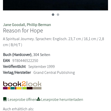
Jane Goodall
,
Phillip Berman
Reason for Hope
A Spiritual Journey. Sprachen: Englisch. 23,7 cm / 16,1 cm / 2,8
cm ( B/H/T )
Buch (Hardcover)
, 304 Seiten
EAN
9780446522250
Veröffentlicht
September 1999
Verlag/Hersteller
Grand Central Publishing
Leseprobe öffnen
Leseprobe herunterladen
Auch erhältlich als: