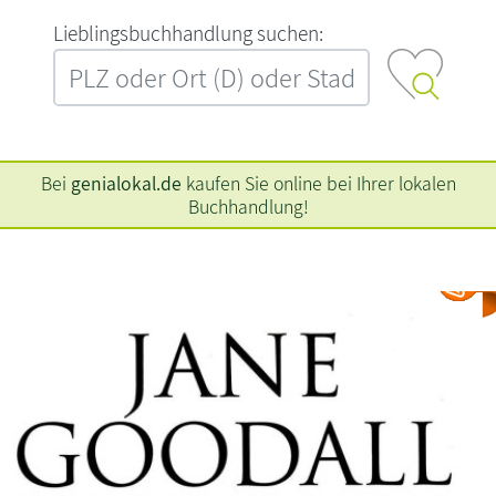
L‍i‍e‍b‍l‍i‍n‍g‍s‍b‍u‍c‍h‍h‍a‍n‍d‍l‍u‍n‍g‍ ‍s‍u‍c‍h‍e‍n‍:‍
Bei
genialokal.de
kaufen Sie online bei Ihrer lokalen
Buchhandlung!