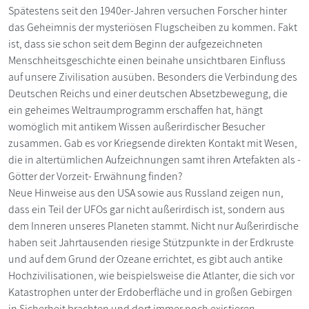
Spätestens seit den 1940er-Jahren versuchen Forscher hinter
das Geheimnis der mysteriösen Flugscheiben zu kommen. Fakt
ist, dass sie schon seit dem Beginn der aufgezeichneten
Menschheitsgeschichte einen beinahe unsichtbaren Einfluss
auf unsere Zivilisation ausüben. Besonders die Verbindung des
Deutschen Reichs und einer deutschen Absetzbewegung, die
ein geheimes Weltraumprogramm erschaffen hat, hängt
womöglich mit antikem Wissen außerirdischer Besucher
zusammen. Gab es vor Kriegsende direkten Kontakt mit Wesen,
die in altertümlichen Aufzeichnungen samt ihren Artefakten als -
Götter der Vorzeit- Erwähnung finden?
Neue Hinweise aus den USA sowie aus Russland zeigen nun,
dass ein Teil der UFOs gar nicht außerirdisch ist, sondern aus
dem Inneren unseres Planeten stammt. Nicht nur Außerirdische
haben seit Jahrtausenden riesige Stützpunkte in der Erdkruste
und auf dem Grund der Ozeane errichtet, es gibt auch antike
Hochzivilisationen, wie beispielsweise die Atlanter, die sich vor
Katastrophen unter der Erdoberfläche und in großen Gebirgen
in Sicherheit brachten und dort immer noch existieren.