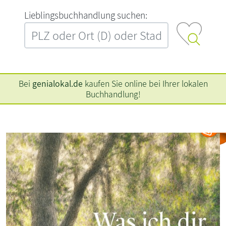
L‍i‍e‍b‍l‍i‍n‍g‍s‍b‍u‍c‍h‍h‍a‍n‍d‍l‍u‍n‍g‍ ‍s‍u‍c‍h‍e‍n‍:‍
Bei
genialokal.de
kaufen Sie online bei Ihrer lokalen
Buchhandlung!