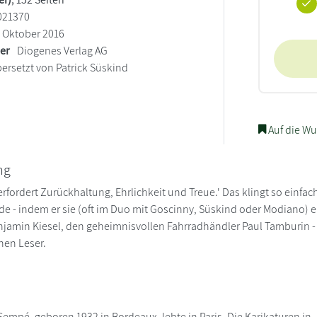
021370
Oktober 2016
ler
Diogenes Verlag AG
ersetzt von Patrick Süskind
Auf die Wu
ng
rfordert Zurückhaltung, Ehrlichkeit und Treue.' Das klingt so einfac
nde - indem er sie (oft im Duo mit Goscinny, Süskind oder Modiano) 
jamin Kiesel, den geheimnisvollen Fahrradhändler Paul Tamburin - 
onen Leser.
empé, geboren 1932 in Bordeaux, lebte in Paris. Die Karikaturen in -