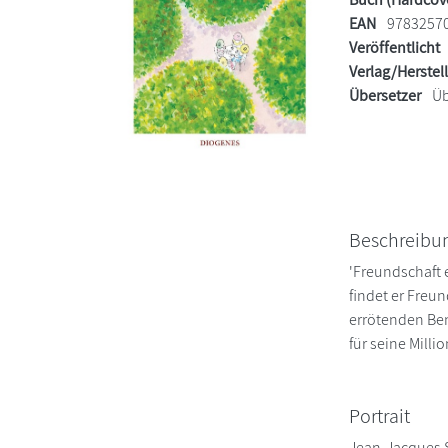
EAN
9783257
Veröffentlicht
Verlag/Herstel
Übersetzer
Üb
Beschreibu
'Freundschaft e
findet er Freu
errötenden Ben
für seine Milli
Portrait
Jean-Jacques S