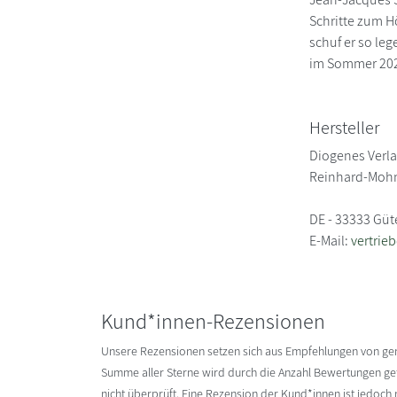
Schritte zum H
schuf er so le
im Sommer 2022
Hersteller
Diogenes Verl
Reinhard-Mohn
DE - 33333 Güt
E-Mail:
vertrie
Kund*innen-Rezensionen
Unsere Rezensionen setzen sich aus Empfehlungen von g
Summe aller Sterne wird durch die Anzahl Bewertungen gete
nicht überprüft. Eine Rezension der Kund*innen ist jedoch