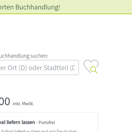
hrten
Buchhandlung!
‍u‍c‍h‍h‍a‍n‍d‍l‍u‍n‍g‍ ‍s‍u‍c‍h‍e‍n‍:‍
,00
inkl. MwSt.
kel liefern lassen
- Portofrei
Sofort lieferbar
(Versand mit Deutscher