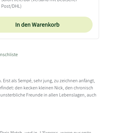
Post/DHL)
In den Warenkorb
nschliste
h. Erst als Sempé, sehr jung, zu zeichnen anfängt,
erfindet: den kecken kleinen Nick, den chronisch
unsterbliche Freunde in allen Lebenslagen, auch
Paris Match- und in -L'Express- waren nur erste