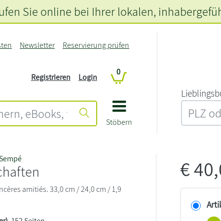
fen Sie online bei Ihrer lokalen
, inhabergefü
sten
Newsletter
Reservierung prüfen
0
Registrieren
Login
L‍i‍e‍b‍l‍i‍n‍g‍s‍b
Stöbern
 Sempé
€
40
chaften
incères amitiés. 33,0 cm / 24,0 cm / 1,9
Arti
er)
, 152 Seiten