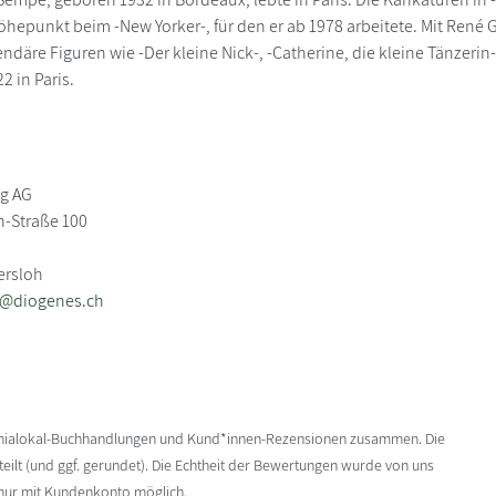
öhepunkt beim -New Yorker-, für den er ab 1978 arbeitete. Mit René 
gendäre Figuren wie -Der kleine Nick-, -Catherine, die kleine Tänze
 in Paris.
ag AG
-Straße 100
ersloh
b@diogenes.ch
enialokal-Buchhandlungen und Kund*innen-Rezensionen zusammen. Die
ilt (und ggf. gerundet). Die Echtheit der Bewertungen wurde von uns
 nur mit Kundenkonto möglich.