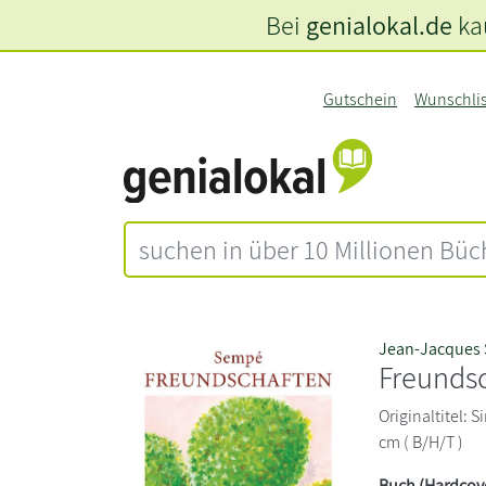
Bei
genialokal.de
kau
Gutschein
Wunschli
Jean-Jacques
Freunds
Originaltitel: S
cm ( B/H/T )
Buch (Hardcov