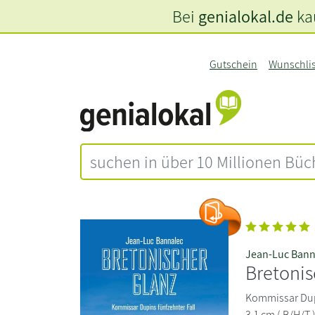
Bei
genialokal.de
kau
Gutschein
Wunschli
Jean-Luc Bann
Bretonis
Kommissar Dupi
3,1 cm ( B/H/T 