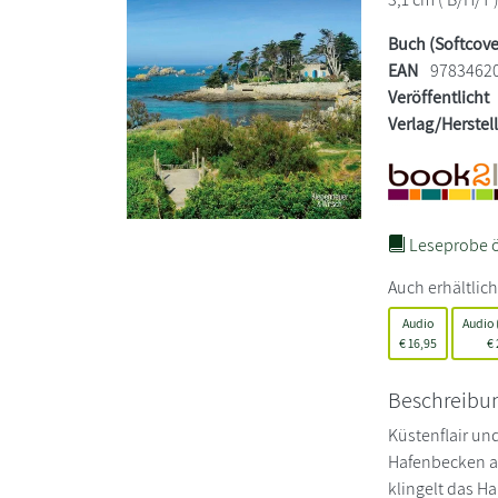
Buch (Softcove
EAN
9783462
Veröffentlicht
Verlag/Herstel
Leseprobe ö
Auch erhältlich
Audio
Audio
€
16,95
€
Beschreibu
Küstenflair un
Hafenbecken au
klingelt das H