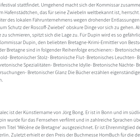
festival stattfindet. Umgehend macht sich der Kommissar zusamme
m Hafenstädtchen, das für seine Zwiebeln weltbekannt ist, herrsch
eiter des lokalen Fährunternehmens wegen drohender Entlassungen 
zum Schutz der Roscoff-Zwiebel' obskure Dinge vor sich zu gehen. 
u schmieren, spitzt sich die Lage zu. Für Dupin wird es so gefährlich
ür Kommissar Dupin, den beliebten Bretagne-Krimi-Ermittler von Bests
 der Bretagne sind in folgender Reihenfolge erschienen:- Bretonisch
old- Bretonischer Stolz- Bretonische Flut- Bretonisches Leuchten-
retonische Spezialitäten- Bretonische Idylle- Bretonische Nächte-
ersuchungen- Bretonischer Glanz Die Bücher erzählen eigenständi
n.
lec ist der Künstlername von Jörg Bong. Er ist in Bonn und im südli
n wurde für das Fernsehen verfilmt und in zahlreiche Sprachen übe
em Titel 'Mécène de Bretagne' ausgezeichnet. Er ist Ehrenmitglied de
rlin. Zuletzt erhielt er den Preis der Buchmesse HomBuch für die 