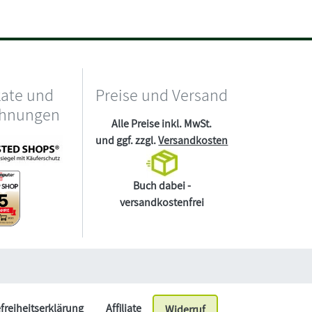
kate und
Preise und Versand
chnungen
Alle Preise inkl. MwSt.
und ggf. zzgl.
Versandkosten
Buch dabei -
versandkostenfrei
efreiheitserklärung
Affiliate
Widerruf