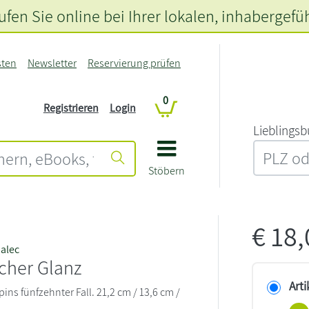
fen Sie online bei Ihrer lokalen
, inhabergefü
sten
Newsletter
Reservierung prüfen
0
Registrieren
Login
L‍i‍e‍b‍l‍i‍n‍g‍s‍b
Stöbern
€
18
alec
cher Glanz
Arti
ns fünfzehnter Fall. 21,2 cm / 13,6 cm /
)