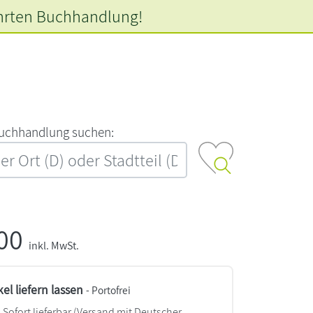
hrten
Buchhandlung!
‍u‍c‍h‍h‍a‍n‍d‍l‍u‍n‍g‍ ‍s‍u‍c‍h‍e‍n‍:‍
,00
inkl. MwSt.
kel liefern lassen
- Portofrei
Sofort lieferbar
(Versand mit Deutscher