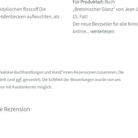
Für Produktart:
Buch
dyllischen Roscoff Die
„Bretonischer Glanz“ von Jean-
 Hafenbecken aufleuchten, als
15. Fall!
Der neue Bestseller für alle Kri
online...
weiterlesen
enialokal-Buchhandlungen und Kund*innen-Rezensionen zusammen. Die
ilt (und ggf. gerundet). Die Echtheit der Bewertungen wurde von uns
 nur mit Kundenkonto möglich.
ne Rezension