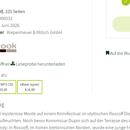
r)
, 320 Seiten
006032
Juni 2026
ler
Kiepenheuer & Witsch GmbH
Auf die Wu
ffnen
Leseprobe herunterladen
 als:
 (MP3-CD)
eBook (epub)
20,00
€
14,99
ng
d mysteriöse Morde auf einem Krimifestival im idyllischen Roscoff Di
fleuchten. Noch bevor Kommissar Dupin sich auf der Terrasse des
andy: In Roscoff, im hohen bretonischen Norden, wurde eine junge F