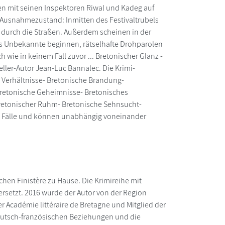
n mit seinen Inspektoren Riwal und Kadeg auf
t Ausnahmezustand: Inmitten des Festivaltrubels
durch die Straßen. Außerdem scheinen in der
Als Unbekannte beginnen, rätselhafte Drohparolen
 wie in keinem Fall zuvor ... Bretonischer Glanz -
eller-Autor Jean-Luc Bannalec. Die Krimi-
e Verhältnisse- Bretonische Brandung-
 Bretonische Geheimnisse- Bretonisches
 Bretonischer Ruhm- Bretonische Sehnsucht-
ge Fälle und können unabhängig voneinander
chen Finistère zu Hause. Die Krimireihe mit
rsetzt. 2016 wurde der Autor von der Region
r Académie littéraire de Bretagne und Mitglied der
deutsch-französischen Beziehungen und die