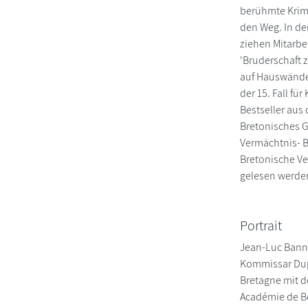
berühmte Krimi
den Weg. In de
ziehen Mitarb
'Bruderschaft 
auf Hauswände z
der 15. Fall f
Bestseller aus
Bretonisches G
Vermächtnis- B
Bretonische V
gelesen werde
Portrait
Jean-Luc Banna
Kommissar Dupi
Bretagne mit d
Académie de Be