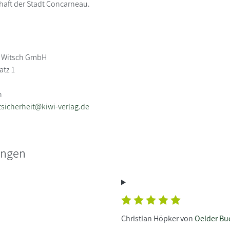
aft der Stadt Concarneau.
 Witsch GmbH
atz 1
n
sicherheit@kiwi-verlag.de
ungen
Christian Höpker von
Oelder Bu