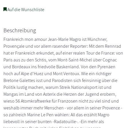
Auf die Wunschliste
Beschreibung
Frankreich mon amour Jean-Marie Magro ist Münchner,
Provençale und vor allem rasender Reporter: Mit dem Rennrad
hat er Frankreich erkundet, auf einer realen Tour de France: von
Paris aus zu den Schtis, vom Mont-Saint-Michel über Cognac
und Bordeaux ins friedvolle Baskenland. Von den Pyrenäen
hoch auf Alpe d'Huez und Mont Ventoux. Wie ein richtiger
Bretone Galettes isst und Parodisten sich feinsinnig über die
Politik lustig machen, warum Streik Nationalsport ist und
Mangas im Land von Asterix die Herzen der Jugend erobern,
wieso 56 Atomkraftwerke für Franzosen nicht zu viel sind und
weshalb immer mehr Menschen - vor allem in seiner Provence -
so zahlreich Marine Le Pen wählen: All das erzählt Magro
liebevoll in seiner bunten -Radatouille-. -Ein mehr als