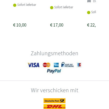
Buch (Sof
Sofort lieferbar
Sofort lieferbar
Sofort lieferba
€
10,00
€
17,00
€
22,00
Zahlungsmethoden
Wir verschicken mit