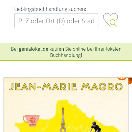
L‍i‍e‍b‍l‍i‍n‍g‍s‍b‍u‍c‍h‍h‍a‍n‍d‍l‍u‍n‍g‍ ‍s‍u‍c‍h‍e‍n‍:‍
Bei
genialokal.de
kaufen Sie online bei Ihrer lokalen
Buchhandlung!