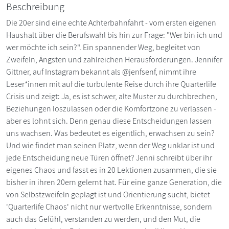
Beschreibung
Die 20er sind eine echte Achterbahnfahrt - vom ersten eigenen
Haushalt über die Berufswahl bis hin zur Frage: "Wer bin ich und
wer möchte ich sein?". Ein spannender Weg, begleitet von
Zweifeln, Ängsten und zahlreichen Herausforderungen. Jennifer
Gittner, auf Instagram bekannt als @jenfsenf, nimmt ihre
Leser*innen mit auf die turbulente Reise durch ihre Quarterlife
Crisis und zeigt: Ja, es ist schwer, alte Muster zu durchbrechen,
Beziehungen loszulassen oder die Komfortzone zu verlassen -
aber es lohnt sich. Denn genau diese Entscheidungen lassen
uns wachsen. Was bedeutet es eigentlich, erwachsen zu sein?
Und wie findet man seinen Platz, wenn der Weg unklar ist und
jede Entscheidung neue Türen öffnet? Jenni schreibt über ihr
eigenes Chaos und fasst es in 20 Lektionen zusammen, die sie
bisher in ihren 20ern gelernt hat. Für eine ganze Generation, die
von Selbstzweifeln geplagt ist und Orientierung sucht, bietet
'Quarterlife Chaos' nicht nur wertvolle Erkenntnisse, sondern
auch das Gefühl, verstanden zu werden, und den Mut, die