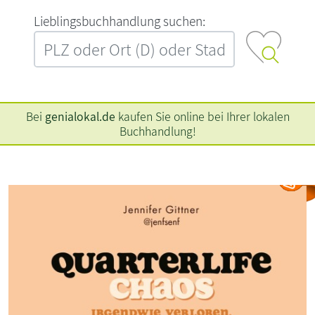
L‍i‍e‍b‍l‍i‍n‍g‍s‍b‍u‍c‍h‍h‍a‍n‍d‍l‍u‍n‍g‍ ‍s‍u‍c‍h‍e‍n‍:‍
Bei
genialokal.de
kaufen Sie online bei Ihrer lokalen
Buchhandlung!