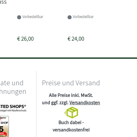
n
uss
Buch 
Vorbestellbar
Vorbestellbar
Lieferba
5-7 Tage
€
26,00
€
24,00
€
22,00
kate und
Preise und Versand
chnungen
Alle Preise inkl. MwSt.
und ggf. zzgl.
Versandkosten
Buch dabei -
versandkostenfrei