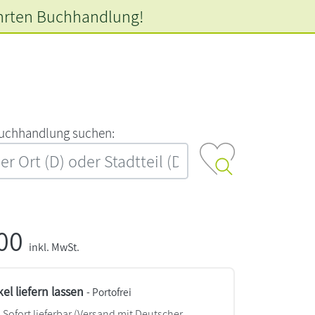
hrten
Buchhandlung!
‍u‍c‍h‍h‍a‍n‍d‍l‍u‍n‍g‍ ‍s‍u‍c‍h‍e‍n‍:‍
,00
inkl. MwSt.
kel liefern lassen
- Portofrei
Sofort lieferbar
(Versand mit Deutscher