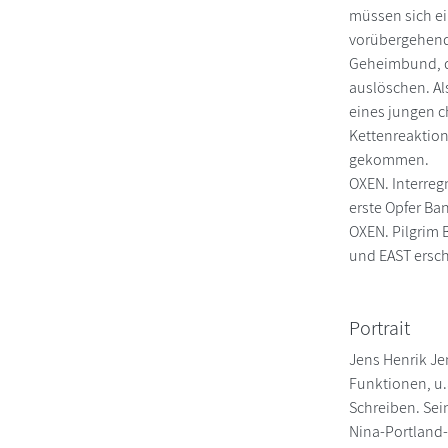
müssen sich ei
vorübergehend 
Geheimbund, de
auslöschen. Al
eines jungen c
Kettenreaktion
gekommen.
OXEN. Interreg
erste Opfer Ba
OXEN. Pilgrim 
und EAST ersc
Portrait
Jens Henrik Je
Funktionen, u.a
Schreiben. Sei
Nina-Portland-