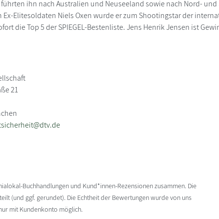
 führten ihn nach Australien und Neuseeland sowie nach Nord- und 
n Ex-Elitesoldaten Niels Oxen wurde er zum Shootingstar der intern
fort die Top 5 der SPIEGEL-Bestenliste. Jens Henrik Jensen ist Gew
llschaft
aße 21
nchen
sicherheit@dtv.de
enialokal-Buchhandlungen und Kund*innen-Rezensionen zusammen. Die
ilt (und ggf. gerundet). Die Echtheit der Bewertungen wurde von uns
 nur mit Kundenkonto möglich.