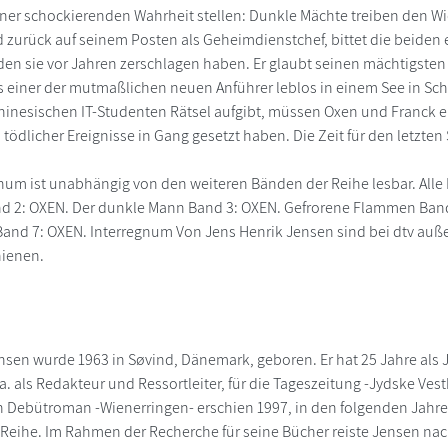
ner schockierenden Wahrheit stellen: Dunkle Mächte treiben den 
zurück auf seinem Posten als Geheimdienstchef, bittet die beiden
n sie vor Jahren zerschlagen haben. Er glaubt seinen mächtigsten 
s einer der mutmaßlichen neuen Anführer leblos in einem See in Sc
hinesischen IT-Studenten Rätsel aufgibt, müssen Oxen und Franck e
 tödlicher Ereignisse in Gang gesetzt haben. Die Zeit für den letz
num ist unabhängig von den weiteren Bänden der Reihe lesbar. Alle
nd 2: OXEN. Der dunkle Mann Band 3: OXEN. Gefrorene Flammen Band
Band 7: OXEN. Interregnum Von Jens Henrik Jensen sind bei dtv auß
hienen.
nsen wurde 1963 in Søvind, Dänemark, geboren. Er hat 25 Jahre als 
. als Redakteur und Ressortleiter, für die Tageszeitung -Jydske Vest
n Debütroman -Wienerringen- erschien 1997, in den folgenden Jahren 
Reihe. Im Rahmen der Recherche für seine Bücher reiste Jensen n