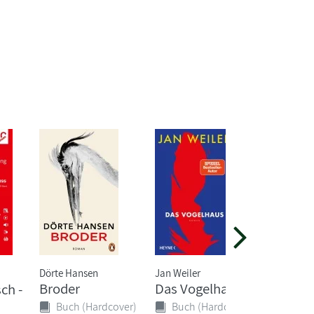
Dörte Hansen
Jan Weiler
Lisa Quen
Broder
Das Vogelhaus
Die
ch -
Bernste
Buch (Hardcover)
Buch (Hardcover)