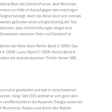
Wiederaufbau des Danehof voran. Axel Mossman,
 erneut um Hilfe im Kampf gegen den mächtigen
Gegner besiegt, doch das Böse lässt sich niemals
hweden gefunden wird und gleichzeitig der Tod
rkennen, dass ihre Ermittlungen längst eine
ten Showdown zwischen Oxen und Danehof ist
 Bände der Niels-Oxen-Reihe: Band 1: OXEN. Das
 4: OXEN. Lupus Band 5: OXEN. Noctis Band 6:
erdem die skandinavischen Thriller-Serien SØG
Journalist gearbeitet und war in verschiedenen
kysten- tätig. Seit 2015 widmet er sich ganz dem
veröffentlichte er die Kazanski-Trilogie sowie die
ach Murmansk, Krakau und durch den Balkan.