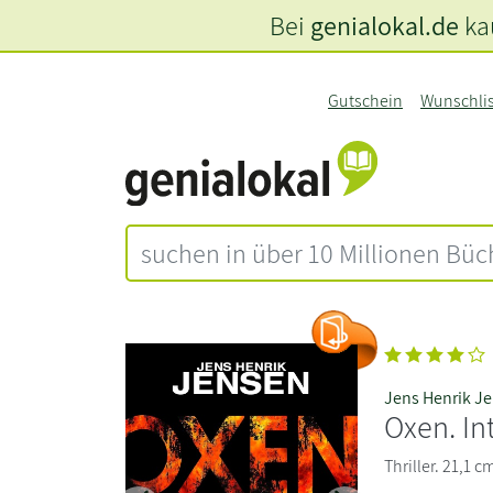
Bei
genialokal.de
kau
Gutschein
Wunschli
Jens Henrik J
Oxen. I
Thriller. 21,1 c