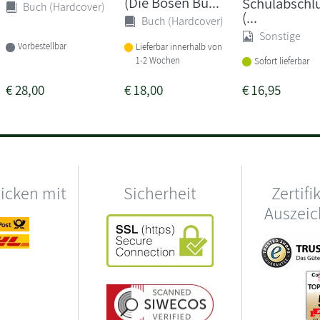
(Die Bösen Bü...
Schulabschl
Buch (Hardcover)
(...
Buch (Hardcover)
Sonstige
Vorbestellbar
Lieferbar innerhalb von
1-2 Wochen
Sofort lieferbar
€
28,00
€
18,00
€
16,95
hicken mit
Sicherheit
Zertifi
Auszei