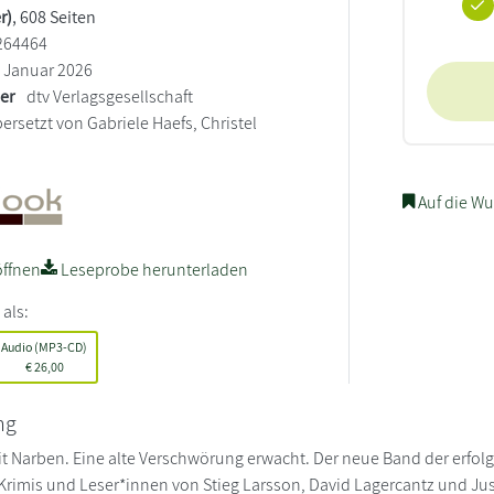
r)
, 608 Seiten
264464
Januar 2026
ler
dtv Verlagsgesellschaft
ersetzt von Gabriele Haefs, Christel
Auf die Wu
ffnen
Leseprobe herunterladen
 als:
Audio (MP3-CD)
€
26,00
ng
it Narben. Eine alte Verschwörung erwacht. Der neue Band der erfolgr
rimis und Leser*innen von Stieg Larsson, David Lagercantz und Jus