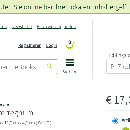
fen Sie online bei Ihrer lokalen
, inhabergefü
sten
Newsletter
Reservierung prüfen
0
Registrieren
Login
L‍i‍e‍b‍l‍i‍n‍g‍s‍b
Stöbern
€
17
ensen
nterregnum
Arti
m / 13,7 cm / 4,9 cm ( B/H/T )