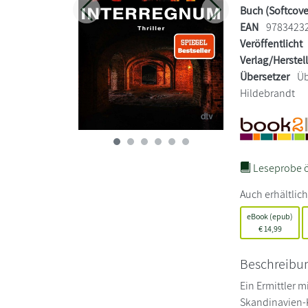
Buch (Softcove
Zurück
Weiter
EAN
9783423
Veröffentlicht
Verlag/Herstel
Übersetzer
Üb
Hildebrandt
Leseprobe ö
Auch erhältlich
eBook (epub)
€
14,99
Beschreibu
Ein Ermittler m
Skandinavien-K