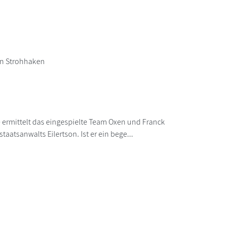
on Strohhaken
 ermittelt das eingespielte Team Oxen und Franck
taatsanwalts Eilertson. Ist er ein bege...