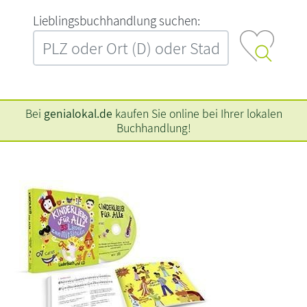
L‍i‍e‍b‍l‍i‍n‍g‍s‍b‍u‍c‍h‍h‍a‍n‍d‍l‍u‍n‍g‍ ‍s‍u‍c‍h‍e‍n‍:‍
Bei
genialokal.de
kaufen Sie online bei Ihrer lokalen
Buchhandlung!