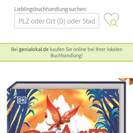
L‍i‍e‍b‍l‍i‍n‍g‍s‍b‍u‍c‍h‍h‍a‍n‍d‍l‍u‍n‍g‍ ‍s‍u‍c‍h‍e‍n‍:‍
Bei
genialokal.de
kaufen Sie online bei Ihrer lokalen
Buchhandlung!