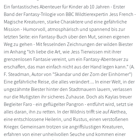
Ein fantastisches Abenteuer für Kinder ab 10 Jahren - Erster
Band der Fantasy-Trilogie von BBC Wildtierexpertin Jess French -
Magische Kreaturen, starke Charaktere und eine gefährliche
Mission - Humorvoll, atmosphärisch und spannend bis zur
letzten Seite: ein Fantasy-Buch über den Mut, seinen eigenen
Weg zu gehen - Mit fesselnden Zeichnungen der wilden Biester
im Anhang "Ich liebe die Art, wie Jess Tierwissen mit ihrer
grenzenlosen Fantasie vereint, um ein Fantasy-Abenteuer zu
erschaffen, das man einfach nicht aus der Hand legen kann." (A.
F. Steadman, Autor von "Skandar und der Zorn der Einhörner")
Eine gefährliche Reise, die alles verändert ... In einer Welt, in der
ungezähmte Biester hinter den Stadtmauern lauern, verlassen
nur die Mutigsten ihr sicheres Zuhause. Doch als Kaylas treuer
Begleiter Faro - ein geflügelter Pangron - entführt wird, setzt sie
alles daran, ihn zu retten. In der Wildnis trifft sie auf Alethea,
eine entschlossene Heilerin, und Rustus, einen verstoßenen
Krieger. Gemeinsam trotzen sie angriffslustigen Kreaturen,
erfahren von einer unheilvollen Seuche und kommen einer