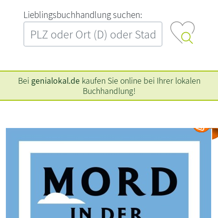
L‍i‍e‍b‍l‍i‍n‍g‍s‍b‍u‍c‍h‍h‍a‍n‍d‍l‍u‍n‍g‍ ‍s‍u‍c‍h‍e‍n‍:‍
Bei
genialokal.de
kaufen Sie online bei Ihrer lokalen
Buchhandlung!