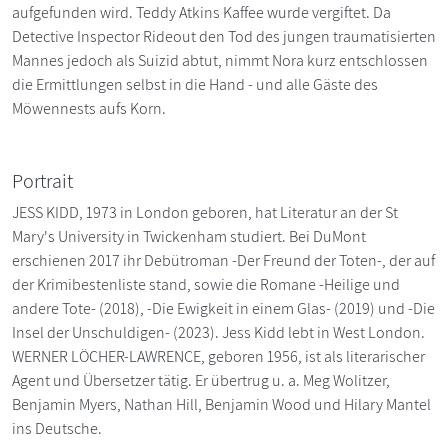
aufgefunden wird. Teddy Atkins Kaffee wurde vergiftet. Da
Detective Inspector Rideout den Tod des jungen traumatisierten
Mannes jedoch als Suizid abtut, nimmt Nora kurz entschlossen
die Ermittlungen selbst in die Hand - und alle Gäste des
Möwennests aufs Korn.
Portrait
JESS KIDD, 1973 in London geboren, hat Literatur an der St
Mary's University in Twickenham studiert. Bei DuMont
erschienen 2017 ihr Debütroman -Der Freund der Toten-, der auf
der Krimibestenliste stand, sowie die Romane -Heilige und
andere Tote- (2018), -Die Ewigkeit in einem Glas- (2019) und -Die
Insel der Unschuldigen- (2023). Jess Kidd lebt in West London.
WERNER LÖCHER-LAWRENCE, geboren 1956, ist als literarischer
Agent und Übersetzer tätig. Er übertrug u. a. Meg Wolitzer,
Benjamin Myers, Nathan Hill, Benjamin Wood und Hilary Mantel
ins Deutsche.