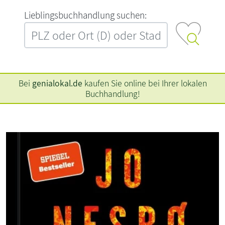
L‍i‍e‍b‍l‍i‍n‍g‍s‍b‍u‍c‍h‍h‍a‍n‍d‍l‍u‍n‍g‍ ‍s‍u‍c‍h‍e‍n‍:‍
Bei
genialokal.de
kaufen Sie online bei Ihrer lokalen
Buchhandlung!