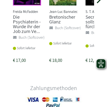
Freida McFadden
Jean-Luc Bannalec
S. T. Abby
Die
Bretonischer
Secret - D
Psychiaterin -
Glanz
sollst mic
Wurde ihr der
fürchten
Buch (Softcover)
Job zum Ve...
Buch (Sof
Buch (Softcover)
Sofort lieferbar
Sofort lieferba
Sofort lieferbar
€
17,00
€
18,00
€
12,00
Zahlungsmethoden