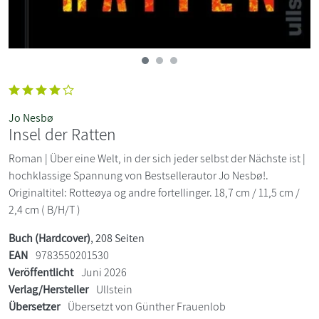
Jo Nesbø
Insel der Ratten
Roman | Über eine Welt, in der sich jeder selbst der Nächste ist |
hochklassige Spannung von Bestsellerautor Jo Nesbø!.
Originaltitel: Rotteøya og andre fortellinger. 18,7 cm / 11,5 cm /
2,4 cm ( B/H/T )
Buch (Hardcover)
, 208 Seiten
EAN
9783550201530
Veröffentlicht
Juni 2026
Verlag/Hersteller
Ullstein
Übersetzer
Übersetzt von Günther Frauenlob