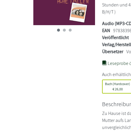
Stunden und 43
B/H/T )
Audio (MP3-CD
EAN
9783839
Veröffentlicht
Verlag/Herstel
Übersetzer
Vo
Leseprobe ö
Auch erhältlich
Buch (Hardcover)
€
26,00
Beschreibu
Zu Hause ist da
Mutter aufs La
unvergleichlich