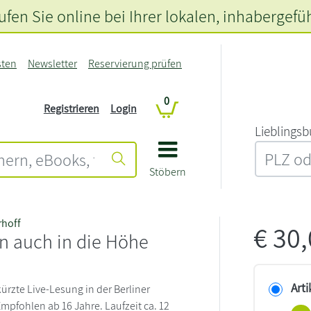
fen Sie online bei Ihrer lokalen
, inhabergefü
sten
Newsletter
Reservierung prüfen
0
Registrieren
Login
L‍i‍e‍b‍l‍i‍n‍g‍s‍b
Stöbern
hoff
€
30
n auch in die Höhe
Arti
rzte Live-Lesung in der Berliner
pfohlen ab 16 Jahre. Laufzeit ca. 12