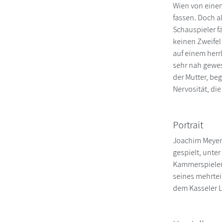
Wien von einem
fassen. Doch al
Schauspieler fä
keinen Zweifel 
auf einem herr
sehr nah gewes
der Mutter, be
Nervosität, di
Portrait
Joachim Meyerh
gespielt, unt
Kammerspielen.
seines mehrtei
dem Kasseler L