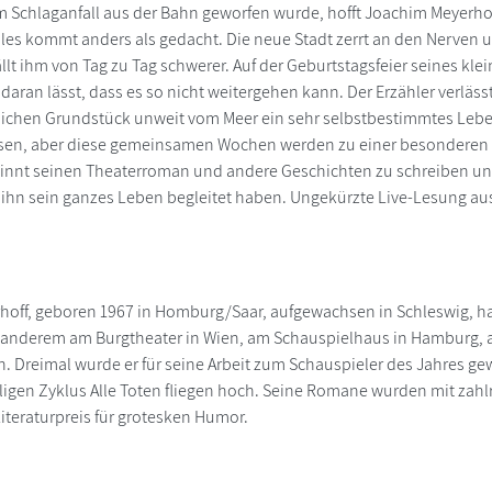
 Schlaganfall aus der Bahn geworfen wurde, hofft Joachim Meyerhof
les kommt anders als gedacht. Die neue Stadt zerrt an den Nerven und
llt ihm von Tag zu Tag schwerer. Auf der Geburtstagsfeier seines kle
daran lässt, dass es so nicht weitergehen kann. Der Erzähler verlässt
lichen Grundstück unweit vom Meer ein sehr selbstbestimmtes Lebe
en, aber diese gemeinsamen Wochen werden zu einer besonderen Zei
ginnt seinen Theaterroman und andere Geschichten zu schreiben un
e ihn sein ganzes Leben begleitet haben. Ungekürzte Live-Lesung au
off, geboren 1967 in Homburg/Saar, aufgewachsen in Schleswig, ha
er anderem am Burgtheater in Wien, am Schauspielhaus in Hamburg,
 Dreimal wurde er für seine Arbeit zum Schauspieler des Jahres gew
ligen Zyklus Alle Toten fliegen hoch. Seine Romane wurden mit zahl
iteraturpreis für grotesken Humor.