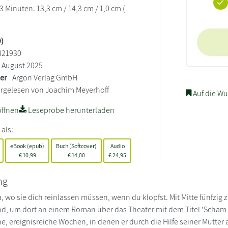
 Minuten. 13,3 cm / 14,3 cm / 1,0 cm (
)
821930
August 2025
ler
Argon Verlag GmbH
rgelesen von Joachim Meyerhoff
Auf die Wu
ffnen
Leseprobe herunterladen
 als:
eBook (epub)
Buch (Softcover)
Audio
€
10,99
€
14,00
€
24,95
ng
, wo sie dich reinlassen müssen, wenn du klopfst. Mit Mitte fünfzig z
nd, um dort an einem Roman über das Theater mit dem Titel 'Scham
e, ereignisreiche Wochen, in denen er durch die Hilfe seiner Mutter 