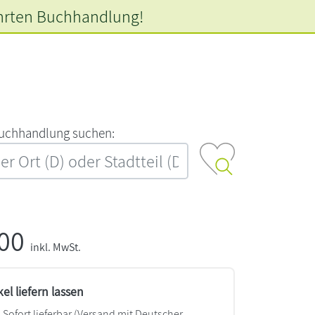
hrten
Buchhandlung!
‍u‍c‍h‍h‍a‍n‍d‍l‍u‍n‍g‍ ‍s‍u‍c‍h‍e‍n‍:‍
,00
inkl. MwSt.
kel liefern lassen
Sofort lieferbar
(Versand mit Deutscher