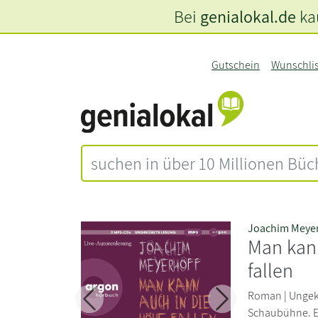
Bei
genialokal.de
kau
Gutschein
Wunschli
Joachim Meyer
Man kan
fallen
Roman | Ungekü
Zurück
Weiter
Schaubühne. Em