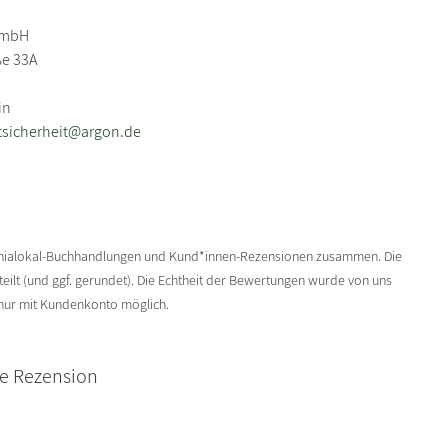
GmbH
e 33A
in
tsicherheit@argon.de
enialokal-Buchhandlungen und Kund*innen-Rezensionen zusammen. Die
ilt (und ggf. gerundet). Die Echtheit der Bewertungen wurde von uns
 nur mit Kundenkonto möglich.
ne Rezension