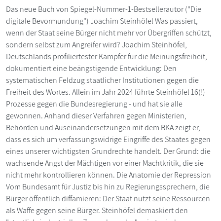
Das neue Buch von Spiegel-Nummer-1-Bestsellerautor ("Die
digitale Bevormundung") Joachim Steinhöfel Was passiert,
wenn der Staat seine Bürger nicht mehr vor Übergriffen schützt,
sondern selbst zum Angreifer wird? Joachim Steinhöfel,
Deutschlands profiliertester Kämpfer für die Meinungsfreiheit,
dokumentiert eine beängstigende Entwicklung: Den
systematischen Feldzug staatlicher Institutionen gegen die
Freiheit des Wortes. Allein im Jahr 2024 führte Steinhöfel 16(!)
Prozesse gegen die Bundesregierung - und hat sie alle
gewonnen. Anhand dieser Verfahren gegen Ministerien,
Behörden und Auseinandersetzungen mit dem BKA zeigt er,
dass es sich um verfassungswidrige Eingriffe des Staates gegen
eines unserer wichtigsten Grundrechte handelt. Der Grund: die
wachsende Angst der Mächtigen vor einer Machtkritik, die sie
nicht mehr kontrollieren können. Die Anatomie der Repression
Vom Bundesamt für Justiz bis hin zu Regierungssprechern, die
Bürger öffentlich diffamieren: Der Staat nutzt seine Ressourcen
als Waffe gegen seine Bürger. Steinhöfel demaskiert den