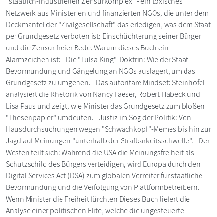
"staatlich-industriellen Zensurkomplex" - ein toxisches
Netzwerk aus Ministerien und finanzierten NGOs, die unter dem
Deckmantel der "Zivilgesellschaft" das erledigen, was dem Staat
per Grundgesetz verboten ist: Einschüchterung seiner Bürger
und die Zensur freier Rede. Warum dieses Buch ein
Alarmzeichen ist: - Die "Tulsa King"-Doktrin: Wie der Staat
Bevormundung und Gängelung an NGOs auslagert, um das
Grundgesetz zu umgehen. - Das autoritäre Mindset: Steinhöfel
analysiert die Rhetorik von Nancy Faeser, Robert Habeck und
Lisa Paus und zeigt, wie Minister das Grundgesetz zum bloßen
"Thesenpapier" umdeuten. - Justiz im Sog der Politik: Von
Hausdurchsuchungen wegen "Schwachkopf"-Memes bis hin zur
Jagd auf Meinungen "unterhalb der Strafbarkeitsschwelle". - Der
Westen teilt sich: Während die USA die Meinungsfreiheit als
Schutzschild des Bürgers verteidigen, wird Europa durch den
Digital Services Act (DSA) zum globalen Vorreiter für staatliche
Bevormundung und die Verfolgung von Plattformbetreibern.
Wenn Minister die Freiheit fürchten Dieses Buch liefert die
Analyse einer politischen Elite, welche die ungesteuerte