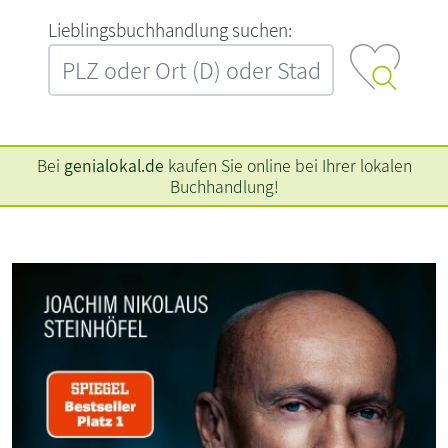
L‍i‍e‍b‍l‍i‍n‍g‍s‍b‍u‍c‍h‍h‍a‍n‍d‍l‍u‍n‍g‍ ‍s‍u‍c‍h‍e‍n‍:‍
Bei
genialokal.de
kaufen Sie online bei Ihrer lokalen
Buchhandlung!