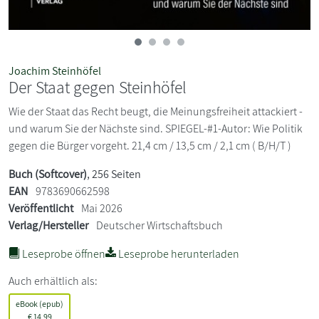
Joachim Steinhöfel
Der Staat gegen Steinhöfel
Wie der Staat das Recht beugt, die Meinungsfreiheit attackiert -
und warum Sie der Nächste sind. SPIEGEL-#1-Autor: Wie Politik
gegen die Bürger vorgeht. 21,4 cm / 13,5 cm / 2,1 cm ( B/H/T )
Buch (Softcover)
, 256 Seiten
EAN
9783690662598
Veröffentlicht
Mai 2026
Verlag/Hersteller
Deutscher Wirtschaftsbuch
Leseprobe öffnen
Leseprobe herunterladen
Auch erhältlich als:
eBook (epub)
€
14,99