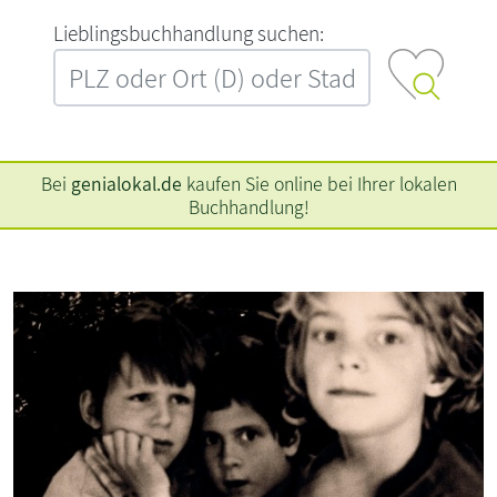
L‍i‍e‍b‍l‍i‍n‍g‍s‍b‍u‍c‍h‍h‍a‍n‍d‍l‍u‍n‍g‍ ‍s‍u‍c‍h‍e‍n‍:‍
Bei
genialokal.de
kaufen Sie online bei Ihrer lokalen
Buchhandlung!