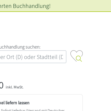
hrten
Buchhandlung!
‍u‍c‍h‍h‍a‍n‍d‍l‍u‍n‍g‍ ‍s‍u‍c‍h‍e‍n‍:‍
50
inkl. MwSt.
kel liefern lassen
Sofort lieferbar
(Versand mit Deutscher