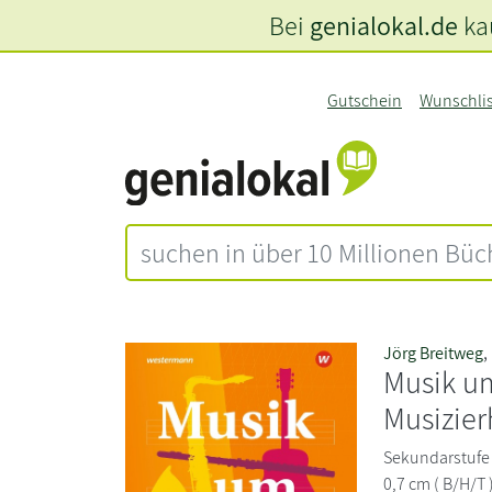
Bei
genialokal.de
kau
Gutschein
Wunschli
Jörg Breitweg
,
Musik um
Musizier
Sekundarstufe 1
0,7 cm ( B/H/T 