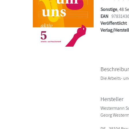
Sonstige
, 48 S
EAN
9783143
Veröffentlicht
Verlag/Herstel
Beschreibu
Die Arbeits- u
Hersteller
Westermann S
Georg Westerm
DE - 38104 Br