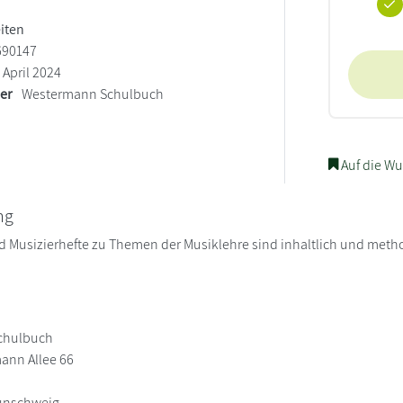
eiten
690147
April 2024
ler
Westermann Schulbuch
Auf die Wu
ng
nd Musizierhefte zu Themen der Musiklehre sind inhaltlich und met
chulbuch
ann Allee 66
aunschweig