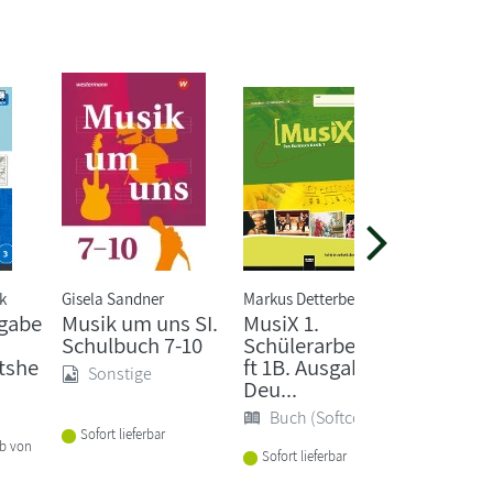
k
Gisela Sandner
Markus Detterbeck
Andrea A
sgabe
Musik um uns SI.
MusiX 1.
Musik 
Schulbuch 7-10
Schülerarbeitshe
5/6. S
tshe
ft 1B. Ausgabe
Sonstige
Sonst
Deu...
Buch (Softcover)
Lieferba
Sofort lieferbar
1-2 Woc
lb von
Sofort lieferbar