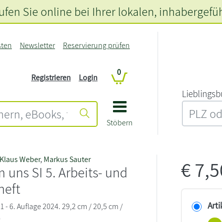
fen Sie online bei Ihrer lokalen
, inhabergefü
sten
Newsletter
Reservierung prüfen
0
Registrieren
Login
L‍i‍e‍b‍l‍i‍n‍g‍s‍b
Stöbern
Klaus Weber
,
Markus Sauter
€
7,
 uns SI 5. Arbeits- und
heft
Arti
 - 6. Auflage 2024. 29,2 cm / 20,5 cm /
)