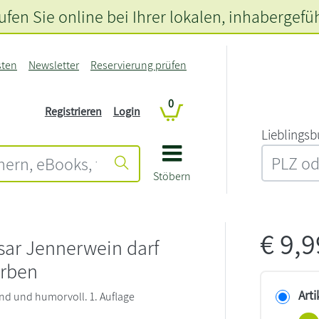
fen Sie online bei Ihrer lokalen
, inhabergefü
sten
Newsletter
Reservierung prüfen
0
Registrieren
Login
L‍i‍e‍b‍l‍i‍n‍g‍s‍b
Stöbern
€
9,
ar Jennerwein darf
erben
Arti
d und humorvoll. 1. Auflage