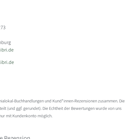
273
mburg
bri.de
ibri.de
enialokal-Buchhandlungen und Kund*innen-Rezensionen zusammen. Die
ilt (und ggf. gerundet). Die Echtheit der Bewertungen wurde von uns
 nur mit Kundenkonto möglich.
ne Rezension