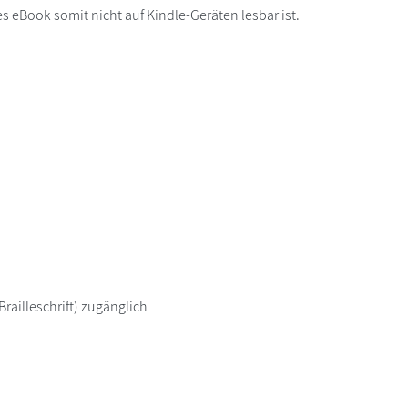
s eBook somit nicht auf Kindle-Geräten lesbar ist.
railleschrift) zugänglich