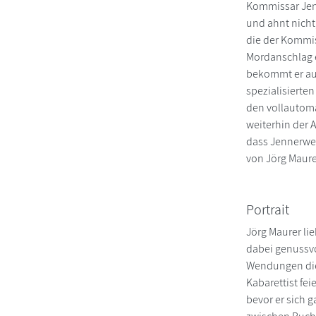
Kommissar Jenn
und ahnt nicht,
die der Kommiss
Mordanschlag e
bekommt er auc
spezialisierte
den vollautoma
weiterhin der 
dass Jennerwei
von Jörg Maure
Portrait
Jörg Maurer li
dabei genussvo
Wendungen die 
Kabarettist fe
bevor er sich 