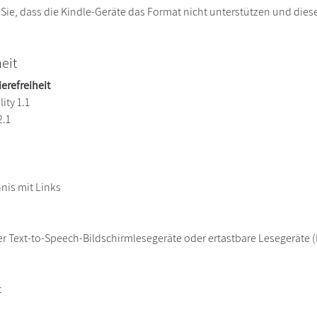
 Sie, dass die Kindle-Geräte das Format nicht unterstützen und diese
heit
ierefreiheit
ity 1.1
2.1
hnis mit Links
er Text-to-Speech-Bildschirmlesegeräte oder ertastbare Lesegeräte (B
t