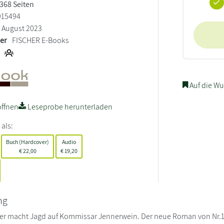
 368 Seiten
915494
August 2023
ler
FISCHER E-Books
Auf die Wu
ffnen
Leseprobe herunterladen
 als:
Buch (Hardcover)
Audio
€
22,00
€
19,20
ng
ller macht Jagd auf Kommissar Jennerwein. Der neue Roman von Nr.1