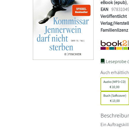
eBook (epub)
,
EAN
9783104
Veröffentlicht
Verlag/Herstel
Familienlizenz
Leseprobe ö
Auch erhältlich
Audio (MP3-CD)
€
10,00
Buch (Softcover)
€
13,00
Beschreibu
Ein Auftragski