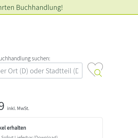
hrten
Buchhandlung!
‍u‍c‍h‍h‍a‍n‍d‍l‍u‍n‍g‍ ‍s‍u‍c‍h‍e‍n‍:‍
99
inkl. MwSt.
kel erhalten
Sofort Lieferbar (Download)