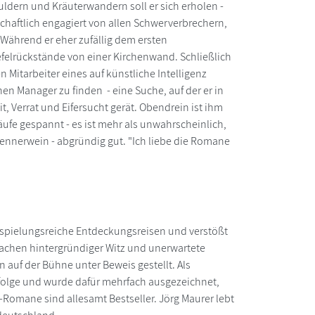
dern und Kräuterwandern soll er sich erholen -
nschaftlich engagiert von allen Schwerverbrechern,
. Während er eher zufällig dem ersten
efelrückstände von einer Kirchenwand. Schließlich
itarbeiter eines auf künstliche Intelligenz
en Manager zu finden - eine Suche, auf der er in
 Verrat und Eifersucht gerät. Obendrein ist ihm
äufe gespannt - es ist mehr als unwahrscheinlich,
ennerwein - abgründig gut. "Ich liebe die Romane
 anspielungsreiche Entdeckungsreisen und verstößt
achen hintergründiger Witz und unerwartete
auf der Bühne unter Beweis gestellt. Als
rfolge und wurde dafür mehrfach ausgezeichnet,
Romane sind allesamt Bestseller. Jörg Maurer lebt