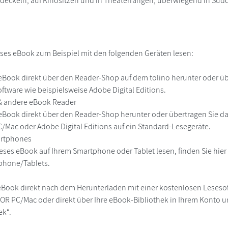
deckeln, auf Kinositzen und in Theaterrängen, überwiegend in Süd
ses eBook zum Beispiel mit den folgenden Geräten lesen:
r
eBook direkt über den Reader-Shop auf dem tolino herunter oder übe
ftware wie beispielsweise Adobe Digital Editions.
 & andere eBook Reader
eBook direkt über den Reader-Shop herunter oder übertragen Sie d
Mac oder Adobe Digital Editions auf ein Standard-Lesegeräte.
martphones
eses eBook auf Ihrem Smartphone oder Tablet lesen, finden Sie hie
phone/Tablets.
eBook direkt nach dem Herunterladen mit einer kostenlosen Lesesoft
R PC/Mac oder direkt über Ihre eBook-Bibliothek in Ihrem Konto un
ek“.