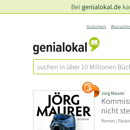
Bei
genialokal.de
kau
Gutschein
Wunschli
Jörg Maurer
Kommiss
nicht st
Roman | Packen