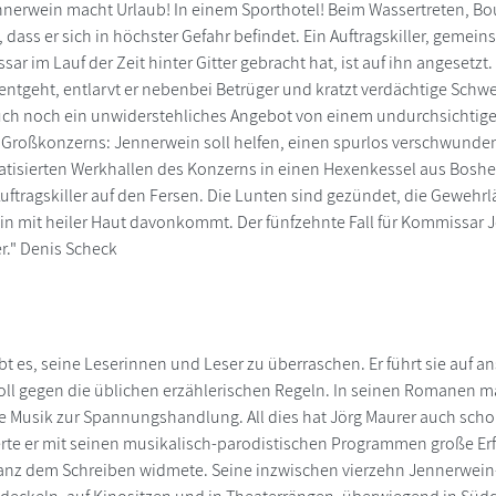
erwein macht Urlaub! In einem Sporthotel! Beim Wassertreten, Boul
 dass er sich in höchster Gefahr befindet. Ein Auftragskiller, gemei
ar im Lauf der Zeit hinter Gitter gebracht hat, ist auf ihn angesetzt
ntgeht, entlarvt er nebenbei Betrüger und kratzt verdächtige Schw
h noch ein unwiderstehliches Angebot von einem undurchsichtigen M
n Großkonzerns: Jennerwein soll helfen, einen spurlos verschwunden
tisierten Werkhallen des Konzerns in einen Hexenkessel aus Bosheit,
Auftragskiller auf den Fersen. Die Lunten sind gezündet, die Gewehrl
n mit heiler Haut davonkommt. Der fünfzehnte Fall für Kommissar J
r." Denis Scheck
ebt es, seine Leserinnen und Leser zu überraschen. Er führt sie auf
ll gegen die üblichen erzählerischen Regeln. In seinen Romanen m
Musik zur Spannungshandlung. All dies hat Jörg Maurer auch schon 
ierte er mit seinen musikalisch-parodistischen Programmen große E
ganz dem Schreiben widmete. Seine inzwischen vierzehn Jennerwein-