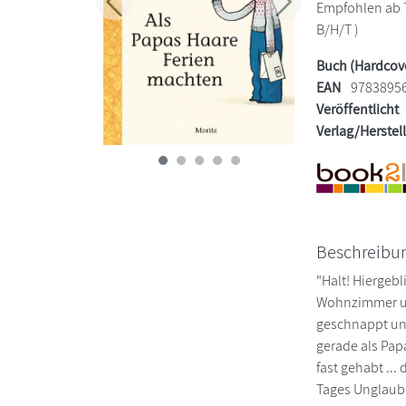
Empfohlen ab 7 
Zurück
Weiter
B/H/T )
Buch (Hardcov
EAN
9783895
Veröffentlicht
Verlag/Herstel
Beschreibu
"Halt! Hiergeb
Wohnzimmer und
geschnappt und
gerade als Papa
fast gehabt ..
Tages Unglaubli