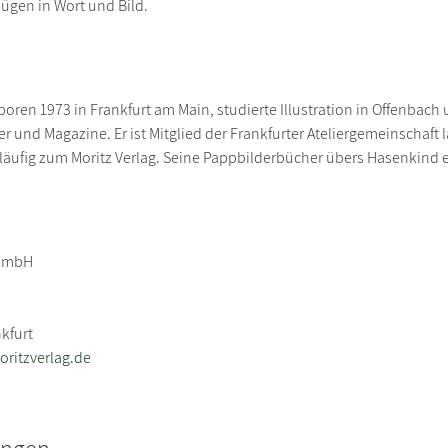
ügen in Wort und Bild.
oren 1973 in Frankfurt am Main, studierte Illustration in Offenbach 
her und Magazine. Er ist Mitglied der Frankfurter Ateliergemeinschaft
äufig zum Moritz Verlag. Seine Pappbilderbücher übers Hasenkind e
-GmbH
nkfurt
ritzverlag.de
ungen