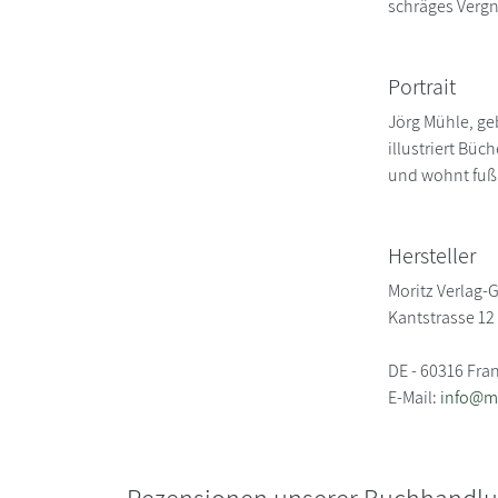
schräges Vergn
Portrait
Jörg Mühle, geb
illustriert Büc
und wohnt fußl
Hersteller
Moritz Verlag
Kantstrasse 12
DE - 60316 Fra
E-Mail:
info@mo
Rezensionen unserer Buchhandl