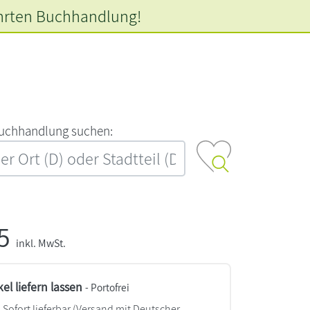
hrten
Buchhandlung!
‍u‍c‍h‍h‍a‍n‍d‍l‍u‍n‍g‍ ‍s‍u‍c‍h‍e‍n‍:‍
95
inkl. MwSt.
kel liefern lassen
- Portofrei
Sofort lieferbar
(Versand mit Deutscher