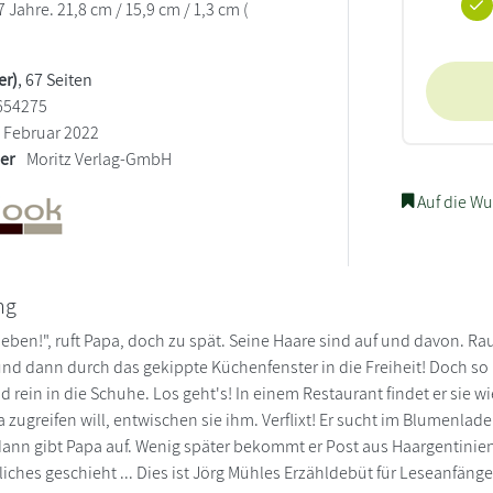
Jahre. 21,8 cm / 15,9 cm / 1,3 cm (
er)
, 67 Seiten
654275
Februar 2022
ler
Moritz Verlag-GmbH
Auf die Wu
ng
lieben!", ruft Papa, doch zu spät. Seine Haare sind auf und davon. 
 dann durch das gekippte Küchenfenster in die Freiheit! Doch so le
 rein in die Schuhe. Los geht's! In einem Restaurant findet er sie w
 zugreifen will, entwischen sie ihm. Verflixt! Er sucht im Blumenlade
. dann gibt Papa auf. Wenig später bekommt er Post aus Haargentinien
ches geschieht ... Dies ist Jörg Mühles Erzähldebüt für Leseanfänger