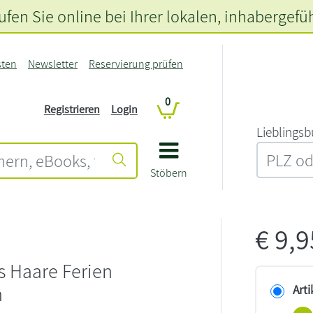
fen Sie online bei Ihrer lokalen
, inhabergefü
sten
Newsletter
Reservierung prüfen
0
Registrieren
Login
L‍i‍e‍b‍l‍i‍n‍g‍s‍b
Stöbern
€
9,
s Haare Ferien
n
Arti