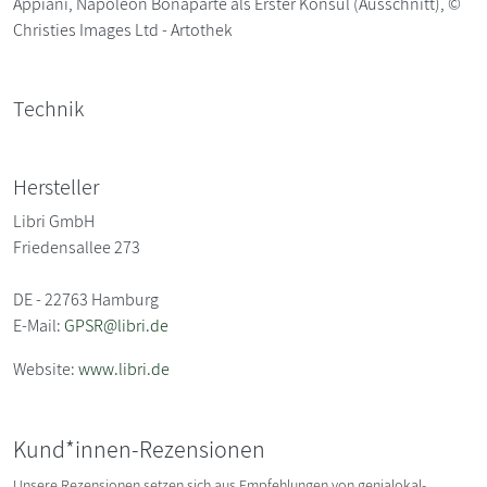
Appiani, Napoleon Bonaparte als Erster Konsul (Ausschnitt), ©
Christies Images Ltd - Artothek
Technik
Hersteller
Libri GmbH
Friedensallee 273
DE - 22763 Hamburg
E-Mail:
GPSR@libri.de
Website:
www.libri.de
Kund*innen-Rezensionen
Unsere Rezensionen setzen sich aus Empfehlungen von genialokal-