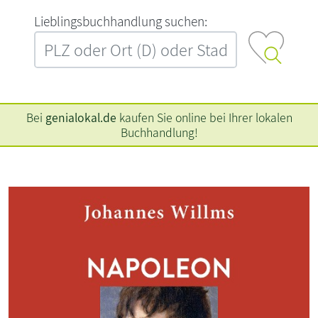
L‍i‍e‍b‍l‍i‍n‍g‍s‍b‍u‍c‍h‍h‍a‍n‍d‍l‍u‍n‍g‍ ‍s‍u‍c‍h‍e‍n‍:‍
Bei
genialokal.de
kaufen Sie online bei Ihrer lokalen
Buchhandlung!