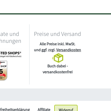
kate und
Preise und Versand
chnungen
Alle Preise inkl. MwSt.
und ggf. zzgl.
Versandkosten
Buch dabei -
versandkostenfrei
efreiheitserklärung
Affiliate
Widerruf