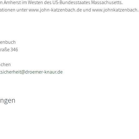
 in Amherst im Westen des US-Bundesstaates Massachusetts.
mationen unter www.john-katzenbach.de und www.johnkatzenbach
henbuch
traße 346
nchen
tsicherheit@droemer-knaur.de
ungen