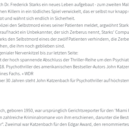
ich Dr. Frederick Starks ein neues Leben aufgebaut - zum zweiten Ma
n Killern in ein tödliches Spiel verwickelt, das er selbst nur knapp
tot und wähnt sich endlich in Sicherheit.
olizei den Selbstmord eines seiner Patienten meldet, argwöhnt Stark
rauf hackt ein Unbekannter, der sich Zerberus nennt, Starks' Comput
rks den Selbstmord eines der zwölf Patienten verhindern, die Zerber
hen, die ihm noch geblieben sind.
nialer Nervenkitzel bis zur letzten Seite:
ist der hoch spannende Abschluss der Thriller-Reihe um den Psychiate
r 18. Psychothriller des amerikanischen Bestseller-Autors John Kat
eines Fachs. « WDR
 über 30 Jahren steht John Katzenbach für Psychothriller auf höchste
h, geboren 1950, war ursprünglich Gerichtsreporter für den 'Miami 
 zahlreiche Kriminalromane von ihm erschienen, darunter die Bestselle
r". Zweimal war Katzenbach für den Edgar Award, den renommierteste