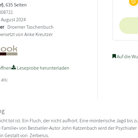
r)
, 635 Seiten
308721
August 2024
ler
Droemer Taschenbuch
ersetzt von Anke Kreutzer
Auf die Wu
ffnen
Leseprobe herunterladen
 als:
ng
nicht tot ist. Ein Fluch, der nicht aufhört. Eine mörderische Jagd bis 
e Familie« von Bestseller-Autor John Katzenbach wird der Psychiater 
in Gestalt von Zerberus.