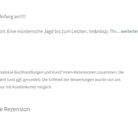
nfang an!!!!!
ufhört. Eine mörderische Jagd bis zum Letzten. Im&nbsp; Thr...
weiterle
enialokal-Buchhandlungen und Kund*innen-Rezensionen zusammen. Die
ilt (und ggf. gerundet). Die Echtheit der Bewertungen wurde von uns
 nur mit Kundenkonto möglich.
ne Rezension