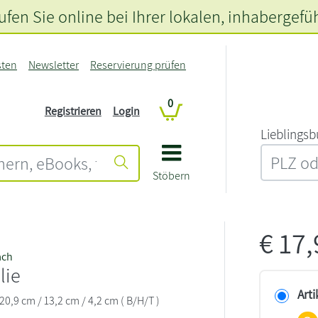
fen Sie online bei Ihrer lokalen
, inhabergefü
sten
Newsletter
Reservierung prüfen
0
Registrieren
Login
L‍i‍e‍b‍l‍i‍n‍g‍s‍b
Stöbern
€
17
ach
lie
Arti
 20,9 cm / 13,2 cm / 4,2 cm ( B/H/T )