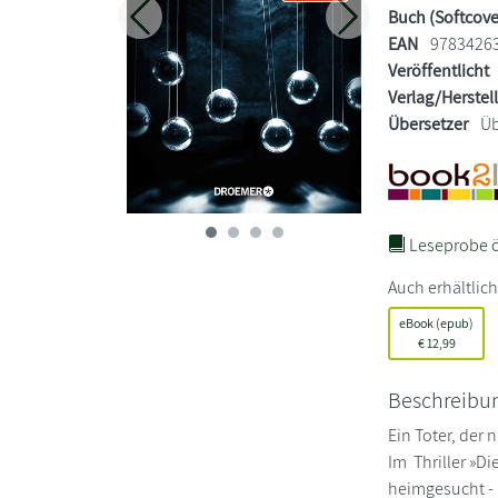
Buch (Softcove
Zurück
Weiter
EAN
9783426
Veröffentlicht
Verlag/Herstel
Übersetzer
Üb
Leseprobe ö
Auch erhältlich
eBook (epub)
€
12,99
Beschreibu
Ein Toter, der 
Im Thriller »Di
heimgesucht - 