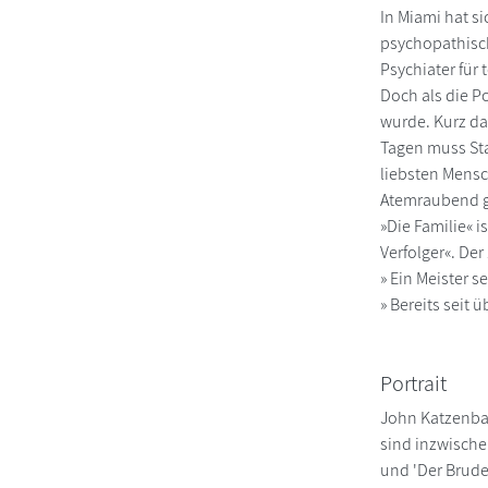
In Miami hat s
psychopathische
Psychiater für 
Doch als die P
wurde. Kurz da
Tagen muss Sta
liebsten Mensc
Atemraubend ge
»Die Familie« 
Verfolger«. De
» Ein Meister s
» Bereits seit
Portrait
John Katzenbac
sind inzwischen
und 'Der Brude