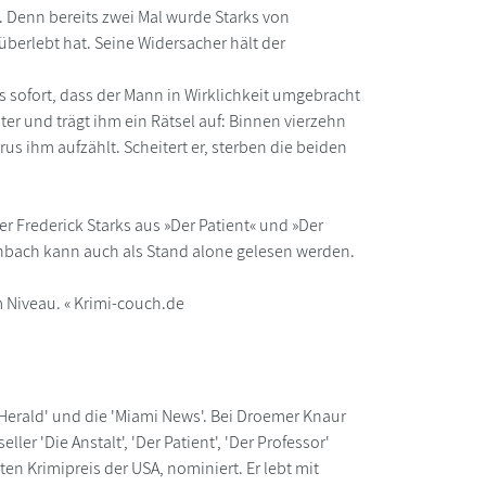
l. Denn bereits zwei Mal wurde Starks von
 überlebt hat. Seine Widersacher hält der
s sofort, dass der Mann in Wirklichkeit umgebracht
er und trägt ihm ein Rätsel auf: Binnen vierzehn
us ihm aufzählt. Scheitert er, sterben die beiden
r Frederick Starks aus »Der Patient« und »Der
zenbach kann auch als Stand alone gelesen werden.
m Niveau. « Krimi-couch.de
Herald' und die 'Miami News'. Bei Droemer Knaur
r 'Die Anstalt', 'Der Patient', 'Der Professor'
n Krimipreis der USA, nominiert. Er lebt mit