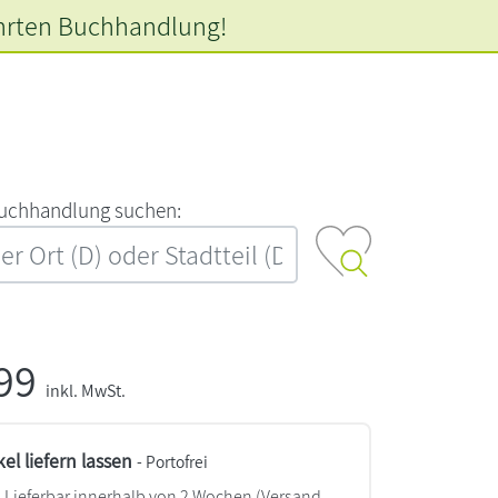
hrten
Buchhandlung!
‍u‍c‍h‍h‍a‍n‍d‍l‍u‍n‍g‍ ‍s‍u‍c‍h‍e‍n‍:‍
,99
inkl. MwSt.
kel liefern lassen
- Portofrei
Lieferbar innerhalb von 2 Wochen
(Versand